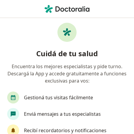
Men
Adenopatía • Palermo, Buenos Aires
Filtros
• 1
Obra social
Mapa
Especialistas en Adenopatía en Palermo
Cuidá de tu salud
Encuentra los mejores especialistas y pide turno.
¿Qué especialidad estás buscando?
Descargá la App y accede gratuitamente a funciones
Médico clínico
Médico general y familiar
exclusivas para vos:
Gestioná tus visitas fácilmente
Enviá mensajes a tus especialistas
Recibí recordatorios y notificaciones