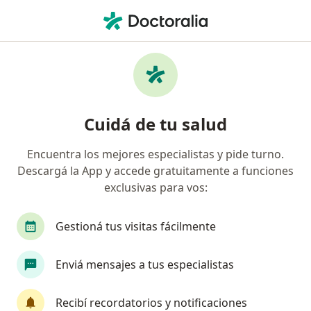
Men
Psicoterapia Para Niños • San Martín, Buenos Aires
Filtros
• 1
Obra social
Mapa
Especialistas en Psicoterapia para niños San
Cuidá de tu salud
Martín
Encuentra los mejores especialistas y pide turno.
Descargá la App y accede gratuitamente a funciones
¿Qué especialidad estás buscando?
exclusivas para vos:
Psicólogo
Psicoanalista
Psicopedagogo
Gestioná tus visitas fácilmente
Enviá mensajes a tus especialistas
Recibí recordatorios y notificaciones