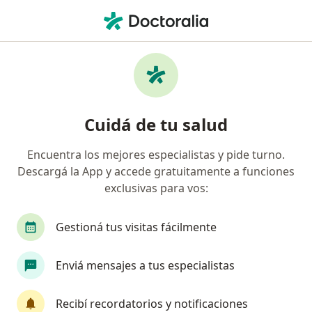
Men
Psicoanálisis • San Martín, Buenos Aires
Filtros
• 1
Obra social
Mapa
Especialistas en Psicoanálisis San Martín
Cuidá de tu salud
Encuentra los mejores especialistas y pide turno.
¿Qué especialidad estás buscando?
Descargá la App y accede gratuitamente a funciones
Psicólogo
Psicoanalista
Psicopedagogo
exclusivas para vos:
Gestioná tus visitas fácilmente
Enviá mensajes a tus especialistas
Recibí recordatorios y notificaciones