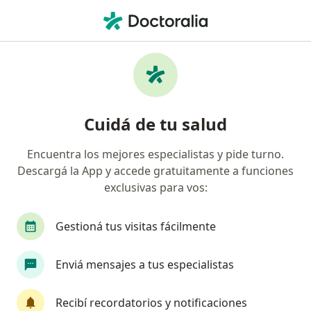
Men
Psicoterapia De Família • Córdoba Capital, Córdoba
Filtros
• 1
Obra social
Mapa
Especialistas en Psicoterapia de família
Cuidá de tu salud
Córdoba Capital
Encuentra los mejores especialistas y pide turno.
Descargá la App y accede gratuitamente a funciones
¿Qué especialidad estás buscando?
exclusivas para vos:
Psicólogo
Psicoanalista
Gestioná tus visitas fácilmente
Enviá mensajes a tus especialistas
Recibí recordatorios y notificaciones