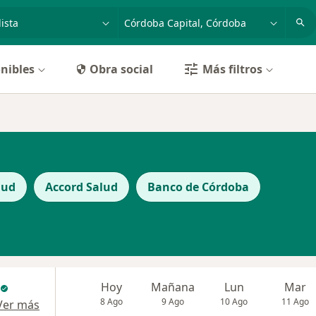
dad, enfermedad o nombre
p. ej. Buenos Aires
nibles
Obra social
Más filtros
lud
Accord Salud
Banco de Córdoba
Hoy
Mañana
Lun
Mar
8 Ago
9 Ago
10 Ago
11 Ago
Ver más