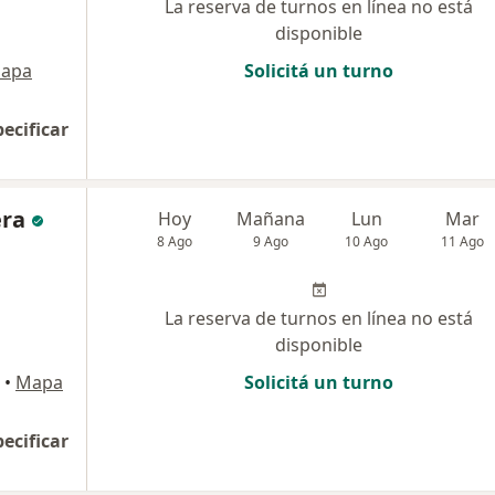
La reserva de turnos en línea no está
disponible
apa
Solicitá un turno
pecificar
era
Hoy
Mañana
Lun
Mar
8 Ago
9 Ago
10 Ago
11 Ago
La reserva de turnos en línea no está
disponible
•
Mapa
Solicitá un turno
pecificar