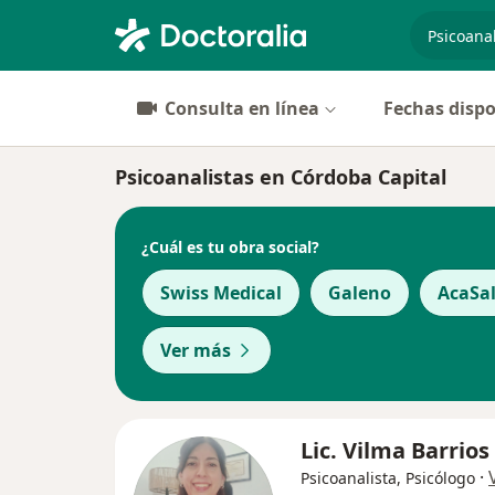
especiali
Consulta en línea
Fechas dispo
Psicoanalistas en Córdoba Capital
¿Cuál es tu obra social?
Swiss Medical
Galeno
AcaSa
Ver más
Lic. Vilma Barrios
·
Psicoanalista, Psicólogo