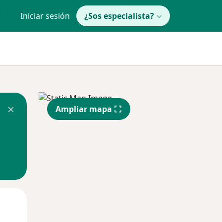
Iniciar sesión
¿Sos especialista?
Ampliar mapa
Mié
Jue
Vie
12 Ago
13 Ago
14 Ago