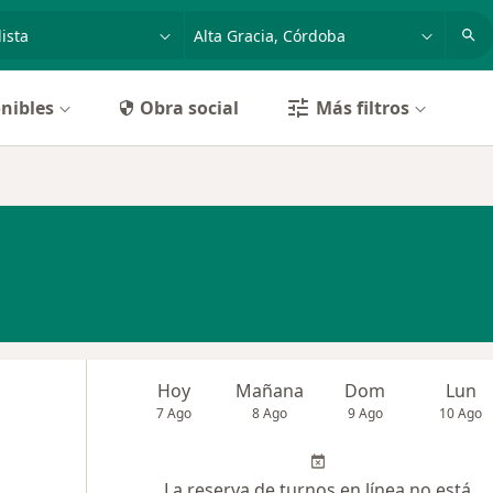
dad, enfermedad o nombre
p. ej. Buenos Aires
nibles
Obra social
Más filtros
Hoy
Mañana
Dom
Lun
7 Ago
8 Ago
9 Ago
10 Ago
La reserva de turnos en línea no está