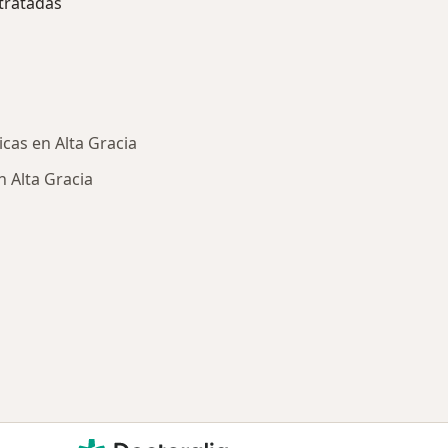
tratadas
as en Alta Gracia
n Alta Gracia
ría: Principales enfermedades tratadas
Doctoralia - Página de inicio