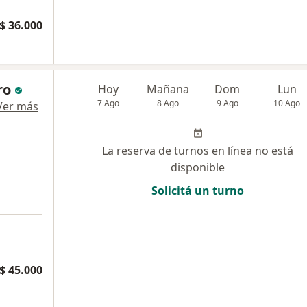
$ 36.000
ro
Hoy
Mañana
Dom
Lun
7 Ago
8 Ago
9 Ago
10 Ago
Ver más
La reserva de turnos en línea no está
disponible
Solicitá un turno
$ 45.000