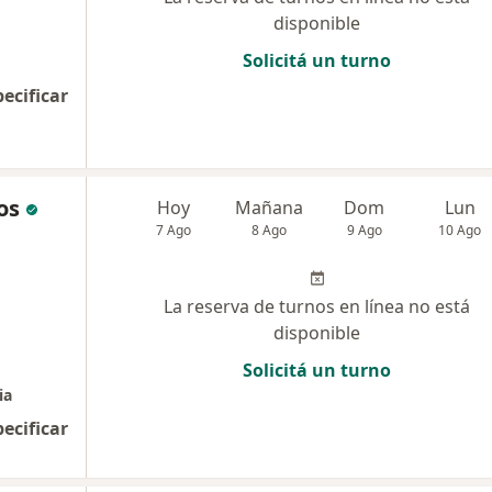
disponible
Solicitá un turno
pecificar
os
Hoy
Mañana
Dom
Lun
7 Ago
8 Ago
9 Ago
10 Ago
La reserva de turnos en línea no está
disponible
Solicitá un turno
ia
pecificar