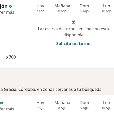
ejón
Hoy
Mañana
Dom
Lun
7 Ago
8 Ago
9 Ago
10 Ago
Ver más
La reserva de turnos en línea no está
disponible
Solicitá un turno
$ 700
lta Gracia, Córdoba, en zonas cercanas a tu búsqueda
Hoy
Mañana
Dom
Lun
7 Ago
8 Ago
9 Ago
10 Ago
Ver más