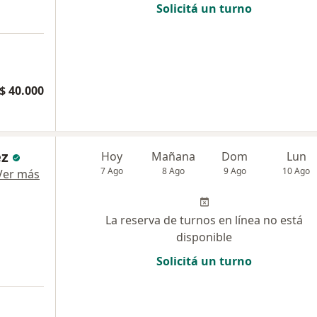
Solicitá un turno
$ 40.000
ez
Hoy
Mañana
Dom
Lun
7 Ago
8 Ago
9 Ago
10 Ago
Ver más
La reserva de turnos en línea no está
disponible
Solicitá un turno