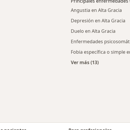
Principales enfermedades 
Angustia en Alta Gracia
Depresión en Alta Gracia
Duelo en Alta Gracia
Enfermedades psicosomátic
Fobia específica o simple e
Ver más (13)
canas a Alta Gracia
Más en esta catego
d