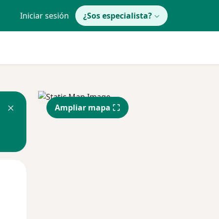
Iniciar sesión
¿Sos especialista?
Ampliar mapa
Mar
Mié
Jue
11 Ago
12 Ago
13 Ago