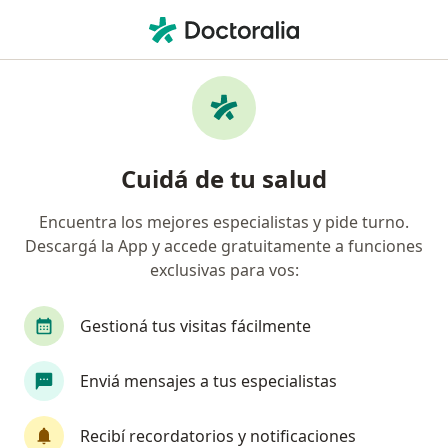
Men
Psicoterapia De Família • Comodoro Rivadavia, Chubut
Filtros
• 1
Obra social
Mapa
Especialistas en Psicoterapia de família
Cuidá de tu salud
Comodoro Rivadavia
Encuentra los mejores especialistas y pide turno.
Descargá la App y accede gratuitamente a funciones
¿Qué especialidad estás buscando?
exclusivas para vos:
Psicólogo
Médico clínico
Gestioná tus visitas fácilmente
Enviá mensajes a tus especialistas
Recibí recordatorios y notificaciones