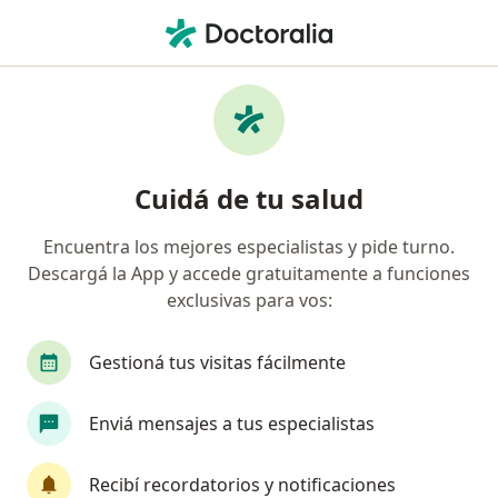
Men
Blanqueamiento Dental • San Miguel de Tucumán, Tucumán
Filtros
• 1
Obra social
Mapa
Especialistas en Blanqueamiento dental
Cuidá de tu salud
San Miguel de Tucumán
Encuentra los mejores especialistas y pide turno.
Descargá la App y accede gratuitamente a funciones
¿Qué especialidad estás buscando?
exclusivas para vos:
Odontólogo
Terapeuta complementario
Gestioná tus visitas fácilmente
Enviá mensajes a tus especialistas
Recibí recordatorios y notificaciones