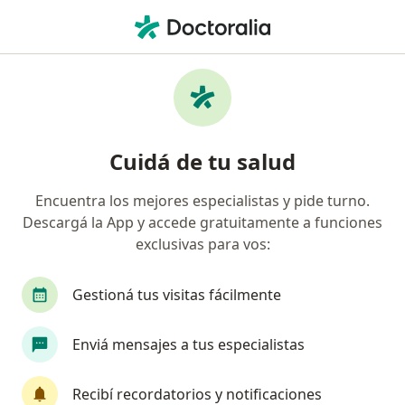
Men
Apto Psicológico • General Pacheco, Buenos Aires
Filtros
• 1
Obra social
Mapa
Especialistas en Apto Psicológico General
Cuidá de tu salud
Pacheco
Encuentra los mejores especialistas y pide turno.
Descargá la App y accede gratuitamente a funciones
¿Qué especialidad estás buscando?
exclusivas para vos:
Psicólogo
Psicoanalista
Psiquiatra
C
Gestioná tus visitas fácilmente
Enviá mensajes a tus especialistas
Recibí recordatorios y notificaciones