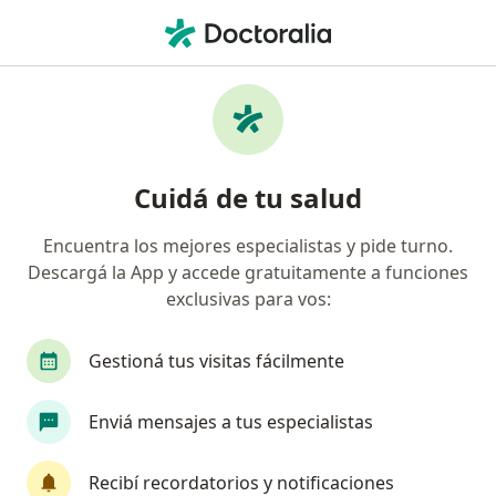
Men
Cirujano General • General Pacheco, Buenos Aires
Filtros
Obra social
Mapa
Cirujanos generales en General Pacheco
Cuidá de tu salud
Encuentra los mejores especialistas y pide turno.
¿Cuál es tu obra social?
Descargá la App y accede gratuitamente a funciones
OSDE Binario
Swiss Medical
Accord Salud
exclusivas para vos:
Gestioná tus visitas fácilmente
Enviá mensajes a tus especialistas
Recibí recordatorios y notificaciones