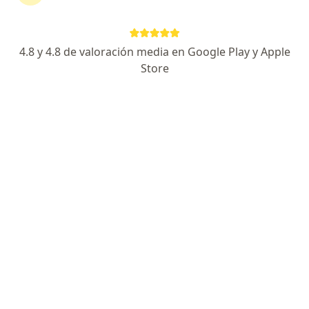
Dra. Claudia Kaluza
4.8 y 4.8 de valoración media en Google Play y Apple
·
Ver más
Obstetra, Ginecólogo
Store
373 opiniones
Dirección
En línea
Montevideo 1378, 2 piso, depto 225. COMPLEJO TIGRE 01, Tigre
•
Mapa
consulta presencial
Primera consulta Obstetricia
$ 50.000
Este especialista no ofrece reserva de turno en línea en esta dirección.
Solicitá un turno
Especialistas disponibles