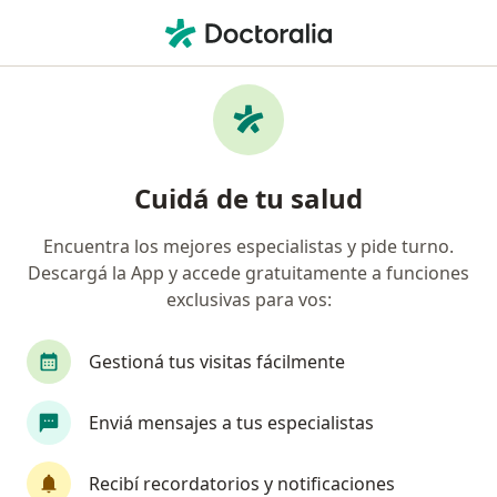
Men
Obstetra • General Pacheco, Buenos Aires
Filtros
Obra social
Mapa
Obstetras en General Pacheco
Cuidá de tu salud
Encuentra los mejores especialistas y pide turno.
¿Cuál es tu obra social?
Descargá la App y accede gratuitamente a funciones
Swiss Medical
Medicus
OSDEPYM
exclusivas para vos:
Gestioná tus visitas fácilmente
Enviá mensajes a tus especialistas
Recibí recordatorios y notificaciones