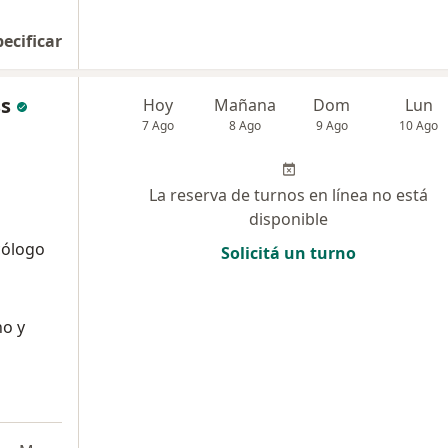
pecificar
ss
Hoy
Mañana
Dom
Lun
7 Ago
8 Ago
9 Ago
10 Ago
La reserva de turnos en línea no está
disponible
cólogo
Solicitá un turno
no y