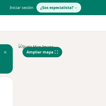
Iniciar sesión
¿Sos especialista?
Ampliar mapa
Mar
Mié
Jue
11 Ago
12 Ago
13 Ago