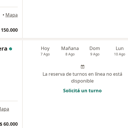
•
Mapa
 150.000
era
Hoy
Mañana
Dom
Lun
7 Ago
8 Ago
9 Ago
10 Ago
La reserva de turnos en línea no está
disponible
Solicitá un turno
apa
$ 60.000