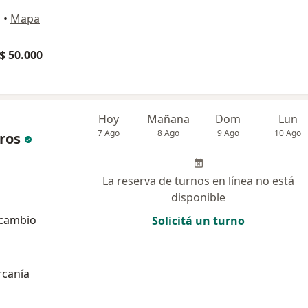
l
•
Mapa
$ 50.000
Hoy
Mañana
Dom
Lun
7 Ago
8 Ago
9 Ago
10 Ago
eros
La reserva de turnos en línea no está
disponible
 cambio
Solicitá un turno
rcanía