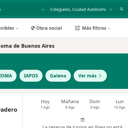
dad, enfermedad o nombre
p. ej. Buenos Aires
nibles
Obra social
Más filtros
ónoma de Buenos Aires
IOMA
IAPOS
Galeno
Ver más
Hoy
Mañana
Dom
Lun
7 Ago
8 Ago
9 Ago
10 Ago
ivadero
La reserva de turnos en línea no está