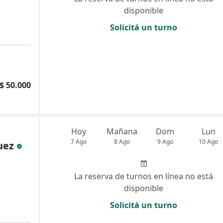
disponible
Solicitá un turno
$ 50.000
Hoy
Mañana
Dom
Lun
7 Ago
8 Ago
9 Ago
10 Ago
uez
La reserva de turnos en línea no está
disponible
Solicitá un turno