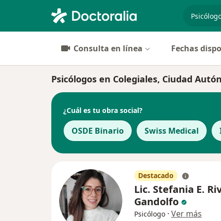
especiali
Consulta en línea
Fechas dispo
Psicólogos en Colegiales, Ciudad Aut
¿Cuál es tu obra social?
OSDE Binario
Swiss Medical
Destacado
Lic. Stefania E. R
Gandolfo
·
Ver más
Psicólogo