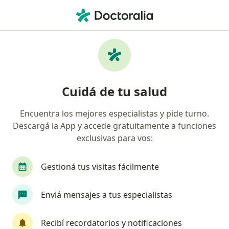
Men
Psicólogo • Villa Santa Rita, Ciudad Autónoma de Buenos Aires, Buenos Aires
Filtros
Obra social
Mapa
Psicólogos en Villa Santa Rita, Ciudad
Cuidá de tu salud
Autónoma de Buenos Aires
Encuentra los mejores especialistas y pide turno.
Descargá la App y accede gratuitamente a funciones
¿Cuál es tu obra social?
exclusivas para vos:
OSDE Binario
Swiss Medical
IOMA
IA
Gestioná tus visitas fácilmente
Enviá mensajes a tus especialistas
Recibí recordatorios y notificaciones