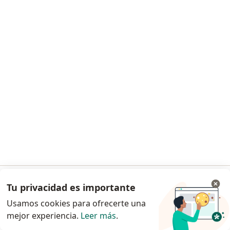
Lic. Melina Zschach
·
Ver más
Psicólogo
74 opiniones
Consulta en línea
$ 10
Este especialista no ofrece reserva de turno en línea en esta dirección.
Solicitá un turno
Tu privacidad es importante
Ir a la app
Usamos cookies para ofrecerte una
mejor experiencia.
Leer más
.
Continuar en el navegador