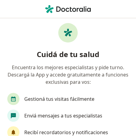
Men
Psicólogo • Villa Urquiza, Ciudad Autónoma de Buenos Aires, Buenos Aires
Filtros
Obra social
Mapa
Psicólogos en Villa Urquiza, Ciudad
Cuidá de tu salud
Autónoma de Buenos Aires
Encuentra los mejores especialistas y pide turno.
Descargá la App y accede gratuitamente a funciones
¿Cuál es tu obra social?
exclusivas para vos:
OSDE Binario
Swiss Medical
IOMA
IA
Gestioná tus visitas fácilmente
Enviá mensajes a tus especialistas
Recibí recordatorios y notificaciones