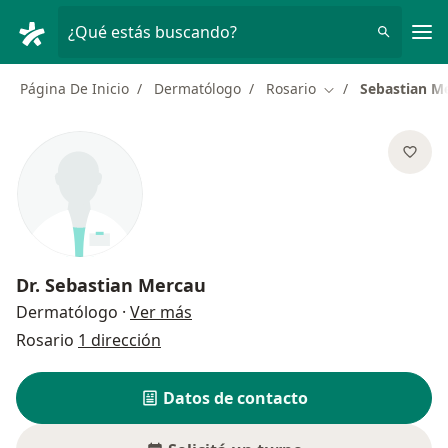
Men
¿Qué estás buscando?
Página De Inicio
Dermatólogo
Rosario
Sebastian M
Cambiar de ciuda
Dr.
Sebastian Mercau
sobre las especializaciones
Dermatólogo
·
Ver más
Rosario
1 dirección
Datos de contacto