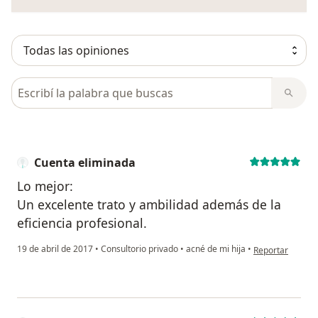
Busca en opiniones
Cuenta eliminada
Lo mejor:
Un excelente trato y ambilidad además de la
eficiencia profesional.
en opinión del u
19 de abril de 2017
•
Consultorio privado
•
acné de mi hija
•
Reportar