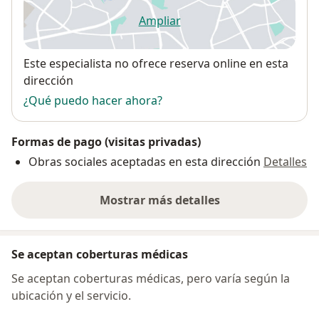
Ampliar
se abre en una nueva pestañ
Disponibilidad
Este especialista no ofrece reserva online en esta
dirección
¿Qué puedo hacer ahora?
Formas de pago (visitas privadas)
Obras sociales aceptadas en esta dirección
Detalles
Mostrar más detalles
sobre la dirección
Se aceptan coberturas médicas
Se aceptan coberturas médicas, pero varía según la
ubicación y el servicio.