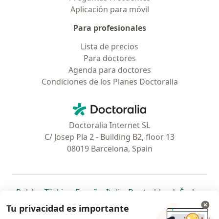
Aplicación para móvil
Para profesionales
Lista de precios
Para doctores
Agenda para doctores
Condiciones de los Planes Doctoralia
Contacto
Doctoralia - Página de inicio
Doctoralia Internet SL
C/ Josep Pla 2 - Building B2, floor 13
08019 Barcelona, Spain
se abre en una nueva pestaña
se abre en una nueva pestaña
se abre en una nueva pestaña
se abre en una nueva pes
se abre en 
se a
Polska
,
Türkiye
,
España
,
Italia
,
Deutschland
,
Česko
,
se abre en una nueva pestaña
se abre en una nueva pestaña
se abre en una nueva pestaña
se abre en una nueva p
se abre en 
se abr
Portugal
,
México
,
Chile
,
Brasil
,
Argentina
,
Perú
,
Tu privacidad es importante
se abre en una nueva pe
Colombia