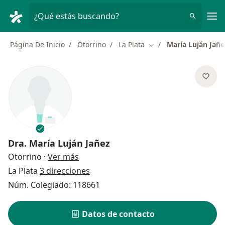
Men
¿Qué estás buscando?
Página De Inicio
Otorrino
La Plata
María Luján Jañe
Cambiar de ciudad
Dra.
María Luján Jañez
sobre las especializaciones
Otorrino
·
Ver más
La Plata
3 direcciones
Núm. Colegiado: 118661
Datos de contacto