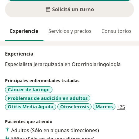
Solicitá un turno
Experiencia
Servicios y precios
Consultorios
Experiencia
Especialista Jerarquizada en Otorrinolaringología
Principales enfermedades tratadas
Cáncer de laringe
Problemas de audición en adultos
a11y_
Otitis Media Aguda
Otosclerosis
Mareos
+25
Pacientes que atiendo
Adultos (Sólo en algunas direcciones)
Niños (Sólo en algunas direcciones)