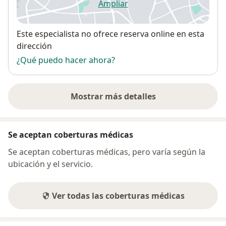
Ampliar
se abre en una nueva pestañ
Disponibilidad
Este especialista no ofrece reserva online en esta
dirección
¿Qué puedo hacer ahora?
Mostrar más detalles
sobre la dirección
Se aceptan coberturas médicas
Se aceptan coberturas médicas, pero varía según la
ubicación y el servicio.
Ver todas las coberturas médicas