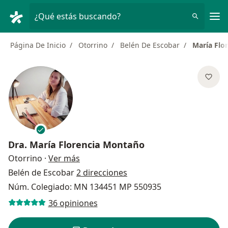
Men
¿Qué estás buscando?
Página De Inicio
Otorrino
Belén De Escobar
María Flo
Dra.
María Florencia Montaño
sobre las especializaciones
Otorrino
·
Ver más
Belén de Escobar
2 direcciones
Núm. Colegiado: MN 134451 MP 550935
36 opiniones