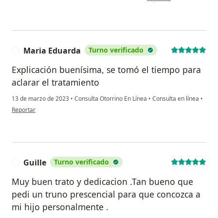
Maria Eduarda
Turno verificado
M
Explicación buenísima, se tomó el tiempo para
aclarar el tratamiento
13 de marzo de 2023
•
Consulta Otorrino En Línea
•
Consulta en línea
•
en opinión del usuario Maria Eduarda
Reportar
Guille
Turno verificado
G
Muy buen trato y dedicacion .Tan bueno que
pedi un truno prescencial para que concozca a
mi hijo personalmente .