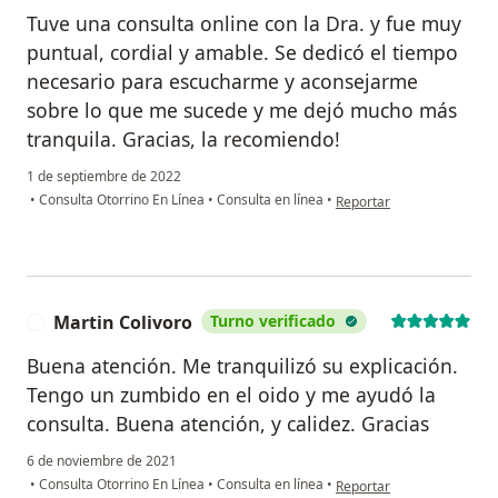
Tuve una consulta online con la Dra. y fue muy
puntual, cordial y amable. Se dedicó el tiempo
necesario para escucharme y aconsejarme
sobre lo que me sucede y me dejó mucho más
tranquila. Gracias, la recomiendo!
1 de septiembre de 2022
en opinión del usuario An
•
Consulta Otorrino En Línea
•
Consulta en línea
•
Reportar
Martin Colivoro
Turno verificado
M
Buena atención. Me tranquilizó su explicación.
Tengo un zumbido en el oido y me ayudó la
consulta. Buena atención, y calidez. Gracias
6 de noviembre de 2021
en opinión del usuario Mar
•
Consulta Otorrino En Línea
•
Consulta en línea
•
Reportar