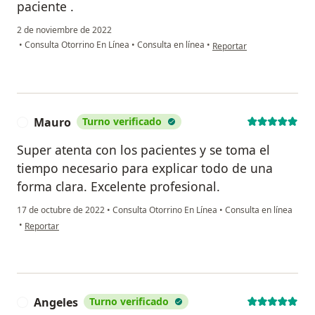
paciente .
2 de noviembre de 2022
en opinión del usuario Da
•
Consulta Otorrino En Línea
•
Consulta en línea
•
Reportar
Mauro
Turno verificado
M
Super atenta con los pacientes y se toma el
tiempo necesario para explicar todo de una
forma clara. Excelente profesional.
17 de octubre de 2022
•
Consulta Otorrino En Línea
•
Consulta en línea
en opinión del usuario Mauro
•
Reportar
Angeles
Turno verificado
A