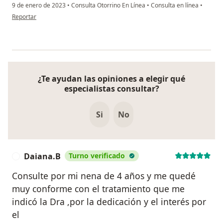
9 de enero de 2023
•
Consulta Otorrino En Línea
•
Consulta en línea
•
en opinión del usuario Guille
Reportar
¿Te ayudan las opiniones a elegir qué
especialistas consultar?
Si
No
Daiana.B
Turno verificado
D
Consulte por mi nena de 4 años y me quedé
muy conforme con el tratamiento que me
indicó la Dra ,por la dedicación y el interés por
el