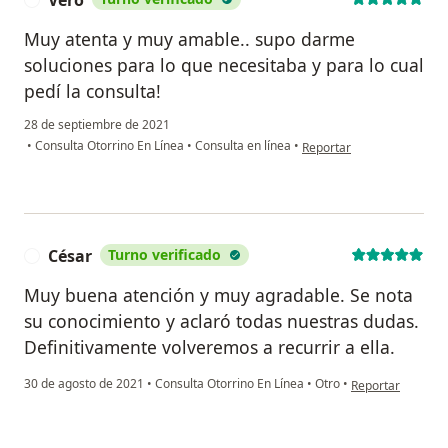
Muy atenta y muy amable.. supo darme
soluciones para lo que necesitaba y para lo cual
pedí la consulta!
28 de septiembre de 2021
en opinión del usuario Ver
•
Consulta Otorrino En Línea
•
Consulta en línea
•
Reportar
César
Turno verificado
C
Muy buena atención y muy agradable. Se nota
su conocimiento y aclaró todas nuestras dudas.
Definitivamente volveremos a recurrir a ella.
en opinión del us
30 de agosto de 2021
•
Consulta Otorrino En Línea
•
Otro
•
Reportar