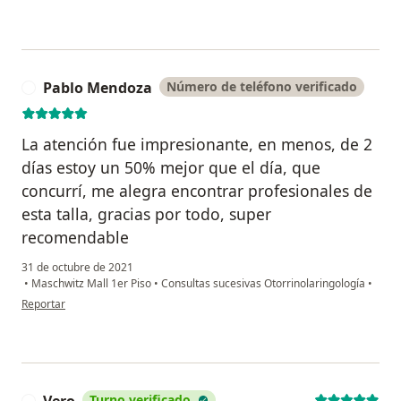
Pablo Mendoza
Número de teléfono verificado
P
La atención fue impresionante, en menos, de 2
días estoy un 50% mejor que el día, que
concurrí, me alegra encontrar profesionales de
esta talla, gracias por todo, super
recomendable
31 de octubre de 2021
•
Maschwitz Mall 1er Piso
•
Consultas sucesivas Otorrinolaringología
•
en opinión del usuario Pablo Mendoza
Reportar
Vero
Turno verificado
V