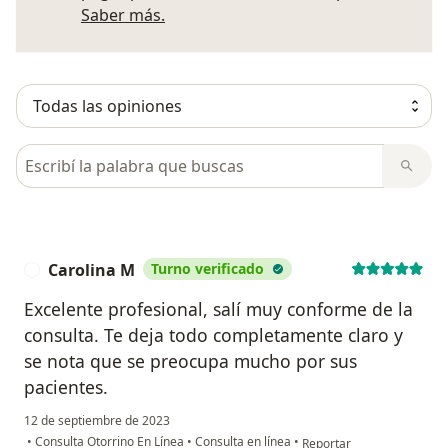
Más información sobre opiniones
Saber más.
Busca en opiniones
Carolina M
Turno verificado
C
Excelente profesional, salí muy conforme de la
consulta. Te deja todo completamente claro y
se nota que se preocupa mucho por sus
pacientes.
12 de septiembre de 2023
en opinión del usuario Ca
•
Consulta Otorrino En Línea
•
Consulta en línea
•
Reportar