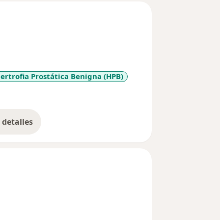
ertrofia Prostática Benigna (HPB)
11y_sr_more_diseases
detalles
bre la experiencia