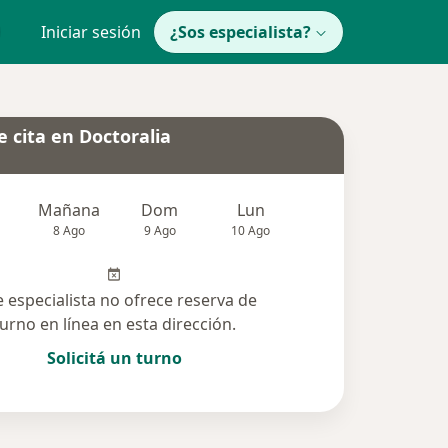
Iniciar sesión
¿Sos especialista?
 cita en Doctoralia
Mañana
Dom
Lun
Mar
Mié
8 Ago
9 Ago
10 Ago
11 Ago
12 Ag
e especialista no ofrece reserva de
turno en línea en esta dirección.
Solicitá un turno