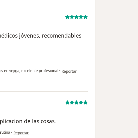
 médicos jóvenes, recomendables
en opinión del usuario paciente
os en vejiga, excelente profesional
•
Reportar
plicacion de las cosas.
en opinión del usuario paciente
rutina
•
Reportar