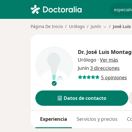
especiali
Página De Inicio
Urólogo
Junín
José Lui
Cambiar de ci
Dr.
José Luis Monta
sobre 
Urólogo
·
Ver más
Junín
3 direcciones
5 opiniones
Datos de contacto
Experiencia
Servicios y precios
Co