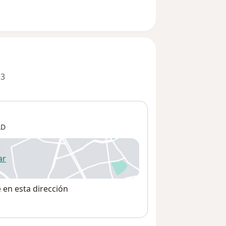
 3
AD
ar
 abre en una nueva pestaña
e en esta dirección