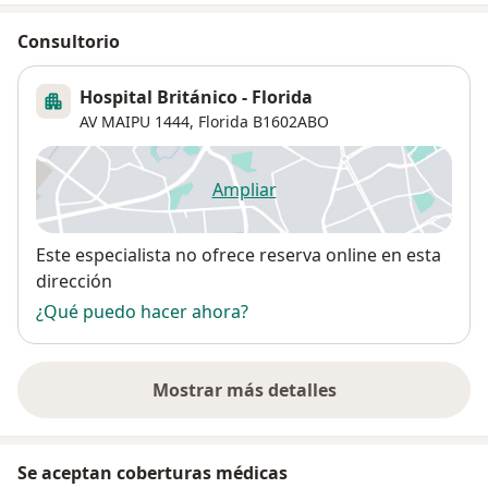
Consultorio
Hospital Británico - Florida
AV MAIPU 1444,
Florida
B1602ABO
Ampliar
se abre en una nueva pestañ
Disponibilidad
Este especialista no ofrece reserva online en esta
dirección
¿Qué puedo hacer ahora?
Mostrar más detalles
sobre la dirección
Se aceptan coberturas médicas