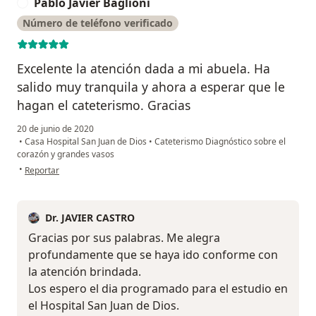
Pablo Javier Baglioni
P
Número de teléfono verificado
Excelente la atención dada a mi abuela. Ha
salido muy tranquila y ahora a esperar que le
hagan el cateterismo. Gracias
20 de junio de 2020
•
Casa Hospital San Juan de Dios
•
Cateterismo Diagnóstico sobre el
corazón y grandes vasos
en opinión del usuario Pablo Javier Baglioni
•
Reportar
Dr. JAVIER CASTRO
Gracias por sus palabras. Me alegra
profundamente que se haya ido conforme con
la atención brindada.
Los espero el dia programado para el estudio en
el Hospital San Juan de Dios.