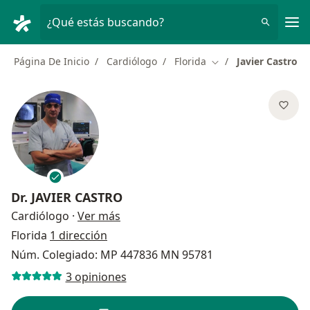
Men
¿Qué estás buscando?
Página De Inicio
Cardiólogo
Florida
Javier Castro
Cambiar de ciudad
Dr.
JAVIER CASTRO
sobre las especializaciones
Cardiólogo
·
Ver más
Florida
1 dirección
Núm. Colegiado: MP 447836 MN 95781
3 opiniones