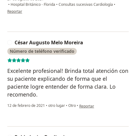
•
Hospital Británico - Florida
•
Consultas sucesivas Cardiología
•
en opinión del usuario Gustavo Altamiranda
Reportar
César Augusto Melo Moreira
C
Número de teléfono verificado
Excelente profesional! Brinda total atención con
su paciente explicando de forma que el
paciente logre entender de forma clara. Lo
recomendo.
en opinión del usuario César Aug
12 de febrero de 2021
•
otro lugar
•
Otro
•
Reportar