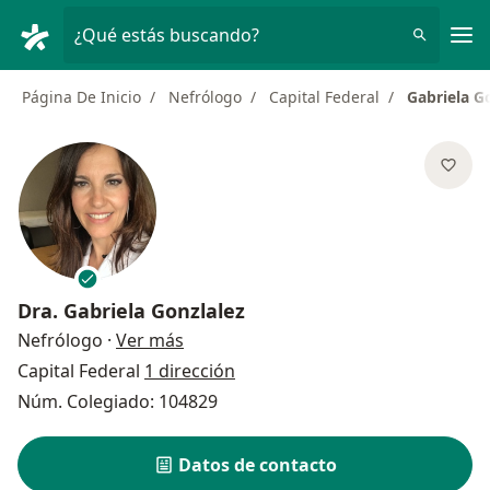
Men
¿Qué estás buscando?
Página De Inicio
Nefrólogo
Capital Federal
Gabriela G
Dra.
Gabriela Gonzlalez
sobre las especializaciones
Nefrólogo
·
Ver más
Capital Federal
1 dirección
Núm. Colegiado: 104829
Datos de contacto