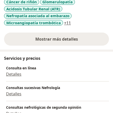
Cáncer de riñón
Glomerulopatía
Acidosis Tubular Renal (ATR)
Nefropatía asociada al embarazo
a11y_sr_more_diseas
Microangiopatía trombótica
+11
Mostrar más detalles
sobre la experiencia
Servicios y precios
Consulta en línea
Detalles
Consultas sucesivas Nefrología
Detalles
Consultas nefrológicas de segunda opinión