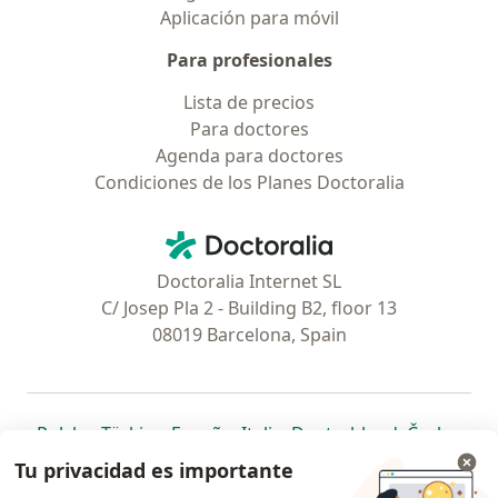
Aplicación para móvil
Para profesionales
Lista de precios
Para doctores
Agenda para doctores
Condiciones de los Planes Doctoralia
Contacto
Doctoralia - Página de inicio
Doctoralia Internet SL
C/ Josep Pla 2 - Building B2, floor 13
08019 Barcelona, Spain
se abre en una nueva pestaña
se abre en una nueva pestaña
se abre en una nueva pestaña
se abre en una nueva pes
se abre en 
se a
Polska
,
Türkiye
,
España
,
Italia
,
Deutschland
,
Česko
,
se abre en una nueva pestaña
se abre en una nueva pestaña
se abre en una nueva pestaña
se abre en una nueva p
se abre en 
se abr
Portugal
,
México
,
Chile
,
Brasil
,
Argentina
,
Perú
,
Tu privacidad es importante
se abre en una nueva pe
Colombia