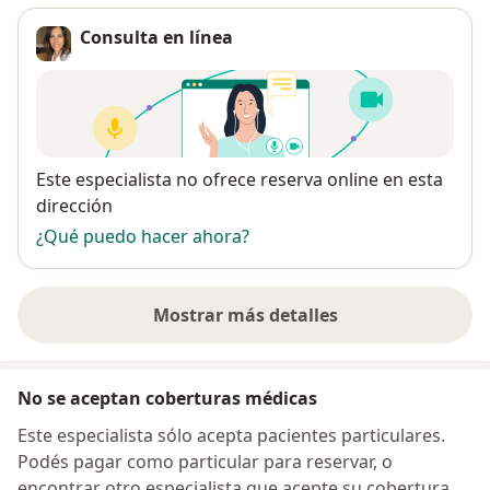
Consulta en línea
Disponibilidad
Este especialista no ofrece reserva online en esta
dirección
¿Qué puedo hacer ahora?
Mostrar más detalles
sobre la dirección
No se aceptan coberturas médicas
Este especialista sólo acepta pacientes particulares.
Podés pagar como particular para reservar, o
encontrar otro especialista que acepte su cobertura