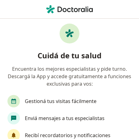
Men
¿Qué estás buscando?
Página De Inicio
Enfermedades
Quiste Renal
Quiste renal - Información,
Cuidá de tu salud
expertos y preguntas frecuentes
Encuentra los mejores especialistas y pide turno.
Nombres alternativos: Quiste en los riñones.
Descargá la App y accede gratuitamente a funciones
exclusivas para vos:
Gestioná tus visitas fácilmente
Información
Preguntá al Especialista
Enviá mensajes a tus especialistas
Recibí recordatorios y notificaciones