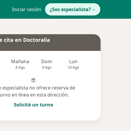
Iniciar sesión
¿Sos especialista?
 cita en Doctoralia
Mañana
Dom
Lun
Mar
Mié
8 Ago
9 Ago
10 Ago
11 Ago
12 Ag
e especialista no ofrece reserva de
turno en línea en esta dirección.
Solicitá un turno
das solucionadas (7)