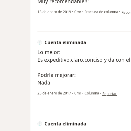
Muy recomendable!!!
en op
13 de enero de 2019
•
Cmr
•
Fractura de columna
•
Repor
Cuenta eliminada
Lo mejor:
Es expeditivo,claro,conciso y da con e
Podría mejorar:
Nada
en opinión del us
25 de enero de 2017
•
Cmr
•
Columna
•
Reportar
Cuenta eliminada