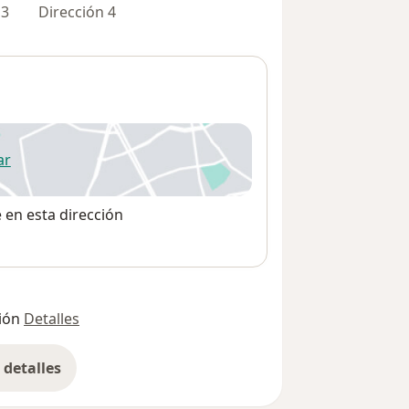
 3
Dirección 4
ar
 abre en una nueva pestaña
e en esta dirección
ión
Detalles
detalles
bre la dirección