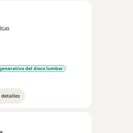
icas
enerativa del disco lumbar
diseases
detalles
bre la experiencia
ía