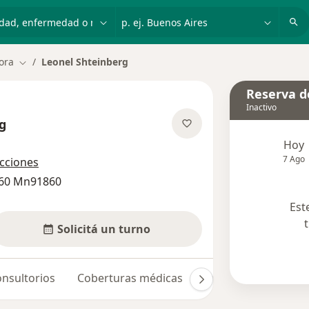
dad, enfermedad o nombre
p. ej. Buenos Aires
ora
Leonel Shteinberg
Cambiar de ciudad
Reserva de
Inactivo
g
sobre las especializaciones
Hoy
7 Ago
ecciones
860 Mn91860
Est
Solicitá un turno
nsultorios
Coberturas médicas
Opiniones (4)
Du