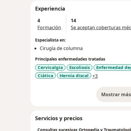
Experiencia
4
14
Formación
Se aceptan coberturas méd
Especialista en:
Cirugía de columna
Principales enfermedades tratadas
Cervicalgia
Escoliosis
Enfermedad deg
a11y_sr_more_
Ciática
Hernia discal
+3
Mostrar más 
so
Servicios y precios
Consultas sucesivas Ortopedia y Traumatolog