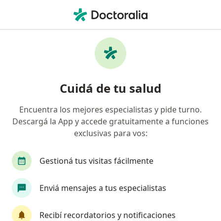
Men
Punciones Articulares • Monte Grande, Buenos Aires
Filtros
• 1
Obra social
Mapa
Especialistas en Punciones articulares
Cuidá de tu salud
Monte Grande
Encuentra los mejores especialistas y pide turno.
Descargá la App y accede gratuitamente a funciones
¿Qué especialidad estás buscando?
exclusivas para vos:
Traumatólogo
Gastroenterólogo
Infectól
Gestioná tus visitas fácilmente
Enviá mensajes a tus especialistas
Recibí recordatorios y notificaciones