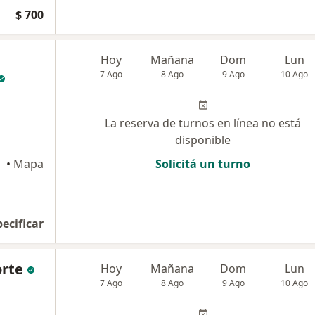
$ 700
Hoy
Mañana
Dom
Lun
7 Ago
8 Ago
9 Ago
10 Ago
La reserva de turnos en línea no está
disponible
•
Mapa
Solicitá un turno
pecificar
orte
Hoy
Mañana
Dom
Lun
7 Ago
8 Ago
9 Ago
10 Ago