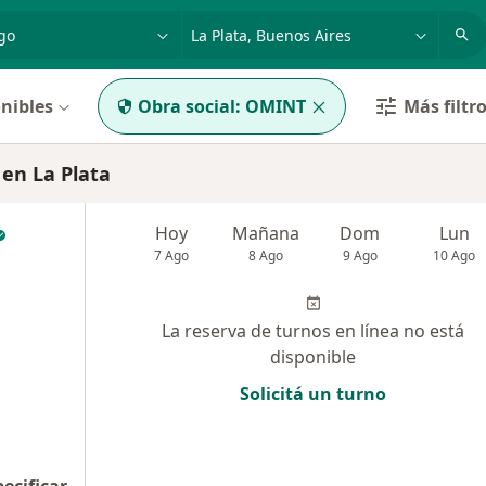
dad, enfermedad o nombre
p. ej. Buenos Aires
nibles
Obra social:
OMINT
Más filtr
en La Plata
Hoy
Mañana
Dom
Lun
7 Ago
8 Ago
9 Ago
10 Ago
La reserva de turnos en línea no está
disponible
Solicitá un turno