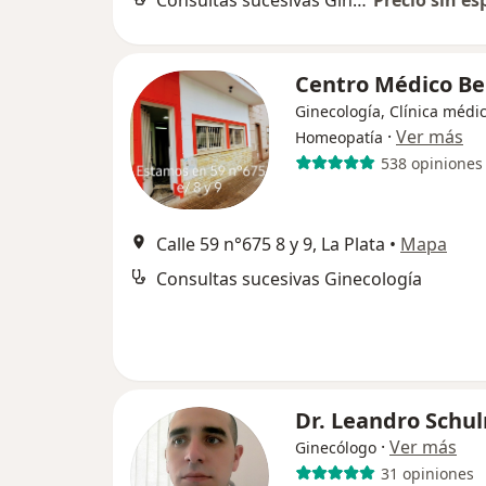
Consultas sucesivas Ginecología
Precio sin es
Centro Médico Be
Ginecología, Clínica médic
·
Ver más
Homeopatía
538 opiniones
Calle 59 n°675 8 y 9, La Plata
•
Mapa
Consultas sucesivas Ginecología
Dr. Leandro Schu
·
Ver más
Ginecólogo
31 opiniones