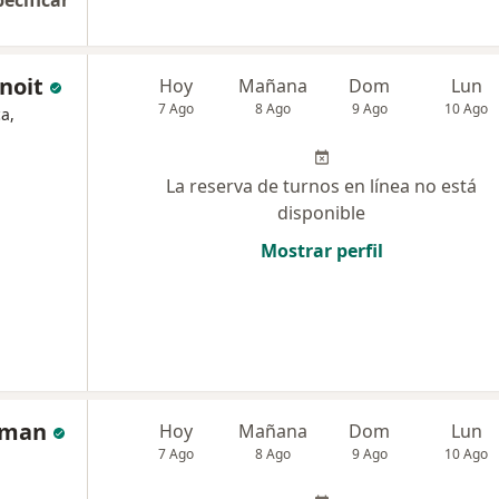
pecificar
noit
Hoy
Mañana
Dom
Lun
7 Ago
8 Ago
9 Ago
10 Ago
a,
La reserva de turnos en línea no está
disponible
Mostrar perfil
lman
Hoy
Mañana
Dom
Lun
7 Ago
8 Ago
9 Ago
10 Ago