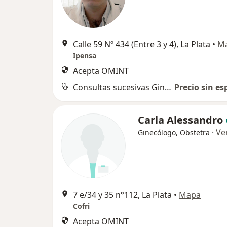
Calle 59 Nº 434 (Entre 3 y 4), La Plata
•
M
Ipensa
Acepta OMINT
Consultas sucesivas Ginecología
Precio sin es
Carla Alessandro
·
Ve
Ginecólogo, Obstetra
7 e/34 y 35 n°112, La Plata
•
Mapa
Cofri
Acepta OMINT