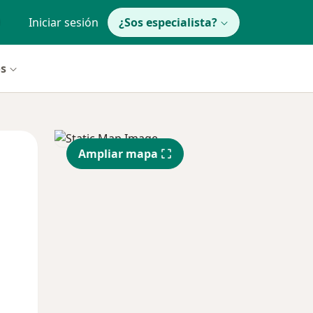
Iniciar sesión
¿Sos especialista?
os
Mar
Mié
Jue
Ampliar mapa
11 Ago
12 Ago
13 Ago