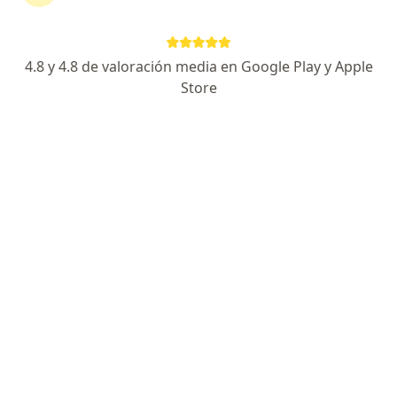
Dirección 1
Dirección 2
4.8 y 4.8 de valoración media en Google Play y Apple
Calle 42 994, La Plata
•
Mapa
Store
Heima Consultorios
Acepta AMFFA
Consultas sucesivas Ginecología
$ 40.000
Este especialista no ofrece reserva de turno en línea en esta dirección.
Solicitá un turno