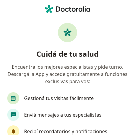
Men
Ginecólogo • La Plata, Buenos Aires
Filtros
Obra social:
AMFFA
Ginecólogos recomendados de AMFFA en La
Cuidá de tu salud
Plata
Encuentra los mejores especialistas y pide turno.
Descargá la App y accede gratuitamente a funciones
exclusivas para vos:
Gestioná tus visitas fácilmente
Enviá mensajes a tus especialistas
Dra. Gisela Tapia
·
Ver más
Ginecólogo
Recibí recordatorios y notificaciones
610 opiniones