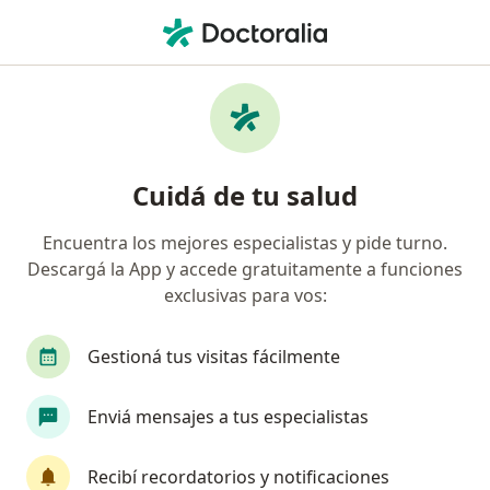
Men
Incontinencia Urinaria • La Plata, Buenos Aires
Filtros
• 1
Obra social
Mapa
Especialistas en Incontinencia urinaria en
Cuidá de tu salud
La Plata
Encuentra los mejores especialistas y pide turno.
Descargá la App y accede gratuitamente a funciones
¿Qué especialidad estás buscando?
exclusivas para vos:
Ginecólogo
Obstetra
Urólogo
Médico
Gestioná tus visitas fácilmente
Enviá mensajes a tus especialistas
Recibí recordatorios y notificaciones