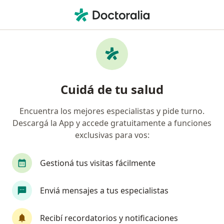
Men
Pene Curvo Congénito • La Plata, Buenos Aires
Filtros
• 1
Obra social
Mapa
Especialistas en Pene Curvo Congénito en
Cuidá de tu salud
La Plata
Encuentra los mejores especialistas y pide turno.
Descargá la App y accede gratuitamente a funciones
¿Qué especialidad estás buscando?
exclusivas para vos:
Urólogo
Analista clínico
Cardiólogo
Gestioná tus visitas fácilmente
Cirujano plástico
Médico clínico
Enviá mensajes a tus especialistas
Ver más
Recibí recordatorios y notificaciones