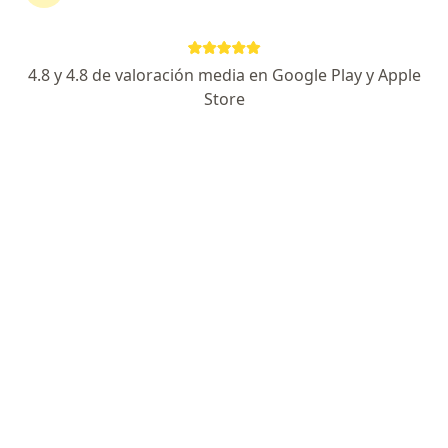
4.8 y 4.8 de valoración media en Google Play y Apple
Store
Dr. Marcelo Rodriguez Peña
·
Ver más
Urólogo
5 opiniones
Calle 59 n°675 8 y 9, La Plata
•
Mapa
Centro Médico Benoit
Consultas sucesivas Urología
$ 1.000
Este especialista no ofrece reserva de turno en línea en esta dirección.
Solicitá un turno