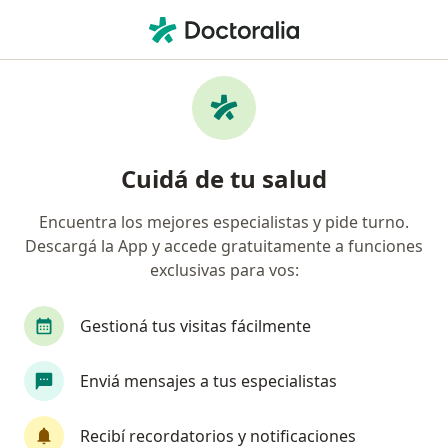
Men
Enfermedad De Peyronie • La Plata, Buenos Aires
Filtros
• 1
Obra social
Mapa
Especialistas en Enfermedad de Peyronie en
Cuidá de tu salud
La Plata
Encuentra los mejores especialistas y pide turno.
Descargá la App y accede gratuitamente a funciones
¿Qué especialidad estás buscando?
exclusivas para vos:
Urólogo
Cirujano general
Alergista
A
Gestioná tus visitas fácilmente
Enviá mensajes a tus especialistas
Recibí recordatorios y notificaciones