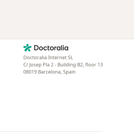
Contacto
Doctoralia - Página de inicio
Doctoralia Internet SL
C/ Josep Pla 2 - Building B2, floor 13
08019 Barcelona, Spain