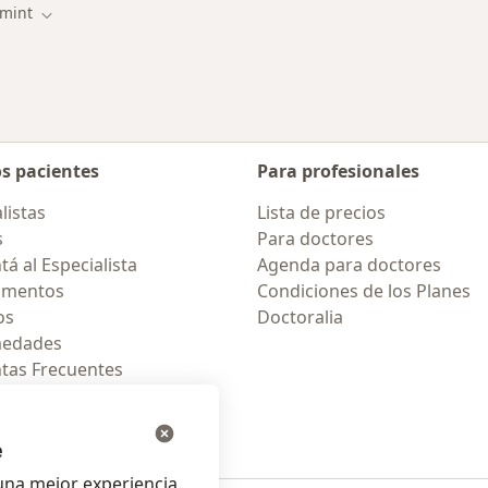
mint
r de ciudad
Cambiar de ciudad
os pacientes
Para profesionales
listas
Lista de precios
s
Para doctores
á al Especialista
Agenda para doctores
amentos
Condiciones de los Planes
os
Doctoralia
medades
tas Frecuentes
ión para móvil
e
na mejor experiencia.