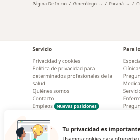
Página De Inicio
Ginecólogo
Paraná
O
Cambiar de ciudad
Cambia
Servicio
Para l
Privacidad y cookies
Especia
Política de privacidad para
Clínica
determinados profesionales de la
Pregunt
salud
Medic
Quiénes somos
Servici
Contacto
Enfer
Empleos
Pregun
Nuevas posiciones
Condiciones Generales de
Aplicac
Contratación
Tu privacidad es important
Usamos cookies para ofrecerte u