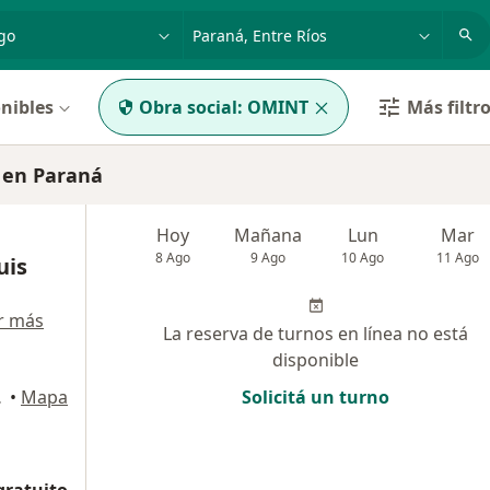
dad, enfermedad o nombre
p. ej. Buenos Aires
nibles
Obra social:
OMINT
Más filtr
 en Paraná
Hoy
Mañana
Lun
Mar
8 Ago
9 Ago
10 Ago
11 Ago
uis
r más
La reserva de turnos en línea no está
disponible
A), Paraná
•
Mapa
Solicitá un turno