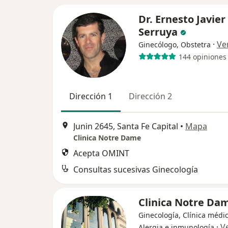
Dr. Ernesto Javier
Serruya
·
Ve
Ginecólogo, Obstetra
144 opiniones
Dirección 1
Dirección 2
Junin 2645, Santa Fe Capital
•
Mapa
Clinica Notre Dame
Acepta OMINT
Consultas sucesivas Ginecología
Clinica Notre Da
Ginecología, Clínica médic
·
V
Alergia e inmunología