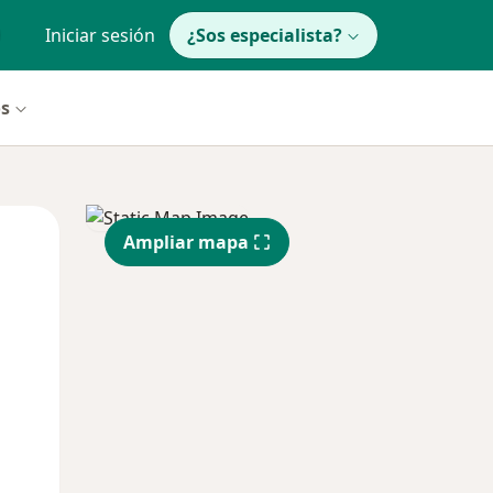
Iniciar sesión
¿Sos especialista?
os
Mié
Jue
Vie
Ampliar mapa
12 Ago
13 Ago
14 Ago