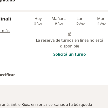
gratuito
inali
Hoy
Mañana
Lun
Mar
8 Ago
9 Ago
10 Ago
11 Ago
r más
La reserva de turnos en línea no está
disponible
Solicitá un turno
pecificar
araná, Entre Ríos, en zonas cercanas a tu búsqueda