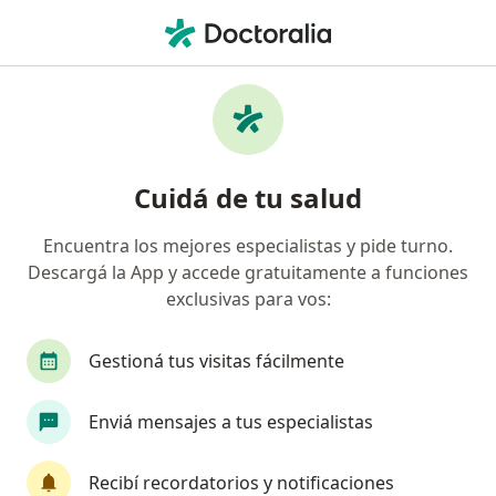
Men
Ginecólogo • Córdoba Capital, Córdoba
Filtros
Obra social:
OMINT
Ginecólogos recomendados de OMINT en
Cuidá de tu salud
Córdoba Capital
Encuentra los mejores especialistas y pide turno.
Descargá la App y accede gratuitamente a funciones
exclusivas para vos:
Gestioná tus visitas fácilmente
Enviá mensajes a tus especialistas
Prof. Dr. Natalio Mariano Kuperman
·
Ver más
Ginecólogo
Recibí recordatorios y notificaciones