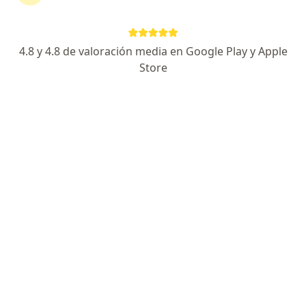
Chacabuco 1089, Córdoba Capital
•
Mapa
Cigor
Acepta OMINT
4.8 y 4.8 de valoración media en Google Play y Apple
Primera consulta Ginecología
$ 1.200
Store
Este especialista no ofrece reserva de turno en línea en esta dirección.
Solicitá un turno
Dr. Pablo Agustin Torriglia
Ginecólogo, Obstetra