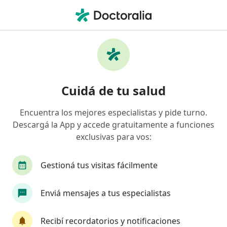
Men
Vulvovaginitis • Palermo, Buenos Aires
Filtros
• 1
Obra social
Mapa
Especialistas en Vulvovaginitis en Palermo
Cuidá de tu salud
Encuentra los mejores especialistas y pide turno.
¿Qué especialidad estás buscando?
Descargá la App y accede gratuitamente a funciones
Ginecólogo
Obstetra
Cirujano general
exclusivas para vos:
Gestioná tus visitas fácilmente
Enviá mensajes a tus especialistas
Recibí recordatorios y notificaciones