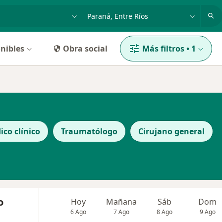
dad, enfermedad o nombre
p. ej. Buenos Aires
nibles
Obra social
Más filtros
•
1
ico clínico
Traumatólogo
Cirujano general
o
Hoy
Mañana
Sáb
Dom
6 Ago
7 Ago
8 Ago
9 Ago