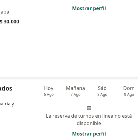
Mostrar perfil
apa
$ 30.000
ados
Hoy
Mañana
Sáb
Dom
6 Ago
7 Ago
8 Ago
9 Ago
atría y
La reserva de turnos en línea no está
disponible
Mostrar perfil