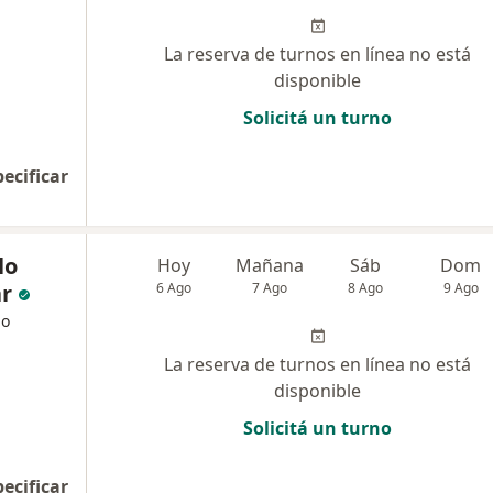
La reserva de turnos en línea no está
disponible
Solicitá un turno
pecificar
lo
Hoy
Mañana
Sáb
Dom
r
6 Ago
7 Ago
8 Ago
9 Ago
go
La reserva de turnos en línea no está
disponible
Solicitá un turno
pecificar