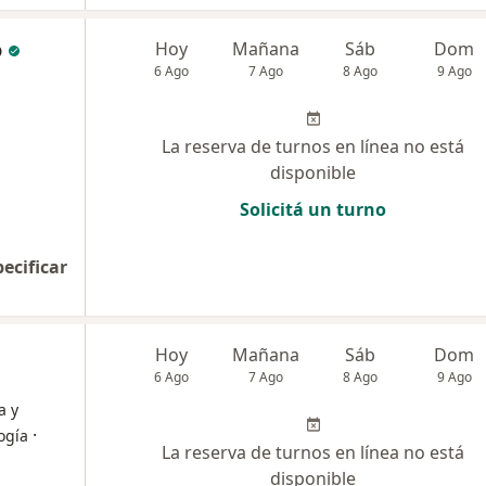
o
Hoy
Mañana
Sáb
Dom
6 Ago
7 Ago
8 Ago
9 Ago
La reserva de turnos en línea no está
disponible
Solicitá un turno
pecificar
Hoy
Mañana
Sáb
Dom
6 Ago
7 Ago
8 Ago
9 Ago
a y
·
ogía
La reserva de turnos en línea no está
disponible