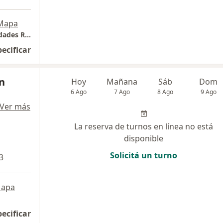
Mapa
Centro de Alergia E Inmunologia y Enfermedades Respiratorias
pecificar
n
Hoy
Mañana
Sáb
Dom
6 Ago
7 Ago
8 Ago
9 Ago
Ver más
La reserva de turnos en línea no está
disponible
Solicitá un turno
3
apa
pecificar