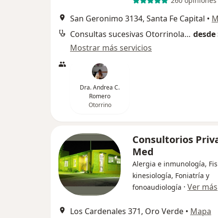
260 opiniones
San Geronimo 3134, Santa Fe Capital
•
M
Consultas sucesivas Otorrinolaringología
desde 
Mostrar más servicios
Dra. Andrea C.
Romero
Otorrino
Consultorios Priv
Med
Alergia e inmunología, Fisi
kinesiología, Foniatría y
·
Ver más
fonoaudiología
Los Cardenales 371, Oro Verde
•
Mapa