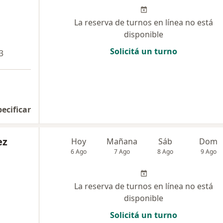
La reserva de turnos en línea no está
disponible
Solicitá un turno
3
pecificar
ez
Hoy
Mañana
Sáb
Dom
6 Ago
7 Ago
8 Ago
9 Ago
La reserva de turnos en línea no está
disponible
Solicitá un turno