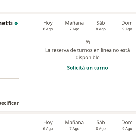
etti
Hoy
Mañana
Sáb
Dom
6 Ago
7 Ago
8 Ago
9 Ago
La reserva de turnos en línea no está
disponible
Solicitá un turno
pecificar
Hoy
Mañana
Sáb
Dom
6 Ago
7 Ago
8 Ago
9 Ago