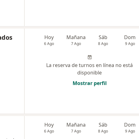
ados
Hoy
Mañana
Sáb
Dom
6 Ago
7 Ago
8 Ago
9 Ago
La reserva de turnos en línea no está
disponible
Mostrar perfil
Hoy
Mañana
Sáb
Dom
6 Ago
7 Ago
8 Ago
9 Ago