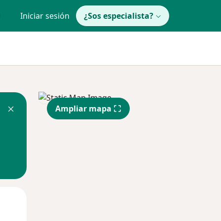
Iniciar sesión
¿Sos especialista?
Ampliar mapa
Lun
Mar
Mié
10 Ago
11 Ago
12 Ago