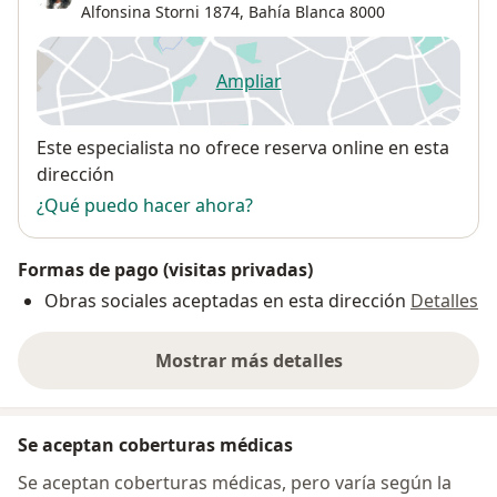
Alfonsina Storni 1874,
Bahía Blanca
8000
Ampliar
se abre en una nueva pestañ
Disponibilidad
Este especialista no ofrece reserva online en esta
dirección
¿Qué puedo hacer ahora?
Formas de pago (visitas privadas)
Obras sociales aceptadas en esta dirección
Detalles
Mostrar más detalles
sobre la dirección
Se aceptan coberturas médicas
Se aceptan coberturas médicas, pero varía según la