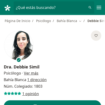
Men
¿Qué estás buscando?
Página De Inicio
Psicólogo
Bahía Blanca
Debbie Sim
Cambiar de ciud
Dra.
Debbie Simil
sobre las especializaciones
Psicólogo
·
Ver más
Bahía Blanca
1 dirección
Núm. Colegiado: 1803
1 opinión