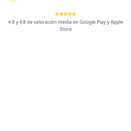
H. Yrigoyen 586, Bahía Blanca
•
Mapa
Consultorio privado
Acepta AMFFA
4.8 y 4.8 de valoración media en Google Play y Apple
Primera sesión Psicología
Precio sin especificar
Store
Este especialista no ofrece reserva de turno en línea en esta dirección.
Solicitá un turno
Silvia Diana Naguelblat
·
Ver más
Psicólogo