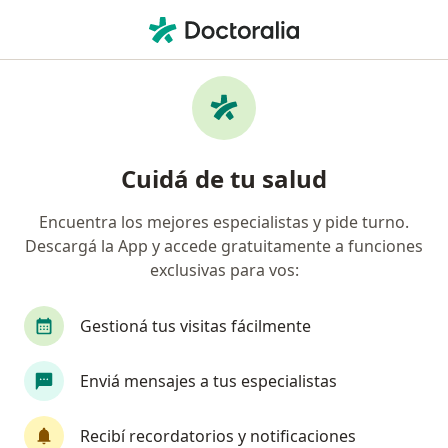
Men
Psicólogo • Bahía Blanca, Buenos Aires
Filtros
Obra social:
AMFFA
Psicólogos recomendados de AMFFA en
Cuidá de tu salud
Bahía Blanca
Encuentra los mejores especialistas y pide turno.
Descargá la App y accede gratuitamente a funciones
exclusivas para vos:
Gestioná tus visitas fácilmente
Enviá mensajes a tus especialistas
Lic. Laura Kliszczewski
·
Ver más
Psicólogo
Recibí recordatorios y notificaciones