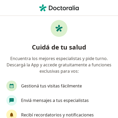
Men
Desorden De Ansiedad Por Separación • Bahía Blanca, Buenos Aires
Filtros
• 1
Obra social
Mapa
Especialistas en Desorden de ansiedad por
Cuidá de tu salud
separación en Bahía Blanca
Encuentra los mejores especialistas y pide turno.
Descargá la App y accede gratuitamente a funciones
¿Qué especialidad estás buscando?
exclusivas para vos:
Psicólogo
Psicoanalista
Analista clínico
Gestioná tus visitas fácilmente
Enviá mensajes a tus especialistas
Recibí recordatorios y notificaciones