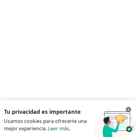
Lic. Gisele Velazquez
·
Ver más
Psicólogo
48 opiniones
Consulta en línea
desde $ 60.000
Este especialista no ofrece reserva de turno en línea en esta dirección.
Tu privacidad es importante
Ir a la app
Solicitá un turno
Usamos cookies para ofrecerte una
mejor experiencia.
Leer más
.
Continuar en el navegador