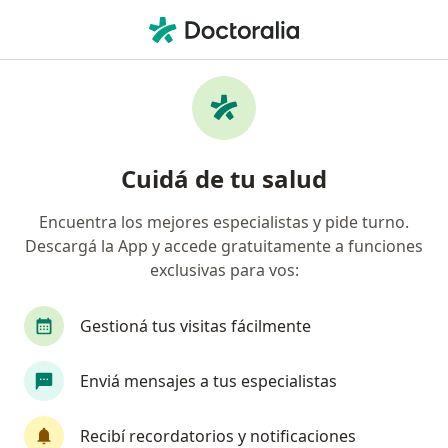
Men
Psicólogo • Punta Alta, Buenos Aires
Filtros
Obra social
Mapa
Psicólogos en Punta Alta
Cuidá de tu salud
Encuentra los mejores especialistas y pide turno.
¿Cuál es tu obra social?
Descargá la App y accede gratuitamente a funciones
OSDE Binario
Swiss Medical
IOMA
Ga
exclusivas para vos:
Gestioná tus visitas fácilmente
Enviá mensajes a tus especialistas
Recibí recordatorios y notificaciones