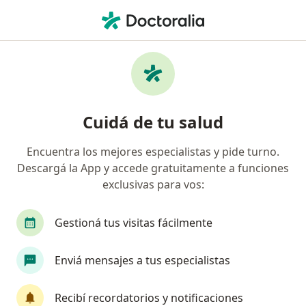
Men
Duelo • Punta Alta, Buenos Aires
Filtros
• 1
Obra social
Mapa
Especialistas en Duelo en Punta Alta
Cuidá de tu salud
Encuentra los mejores especialistas y pide turno.
¿Qué especialidad estás buscando?
Descargá la App y accede gratuitamente a funciones
Psicólogo
Analista clínico
Cardiólogo
exclusivas para vos:
Gestioná tus visitas fácilmente
Enviá mensajes a tus especialistas
Recibí recordatorios y notificaciones