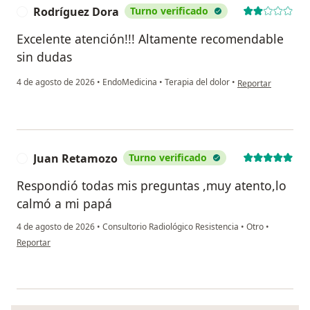
Rodríguez Dora
Turno verificado
R
Excelente atención!!! Altamente recomendable
sin dudas
en opinión del usu
4 de agosto de 2026
•
EndoMedicina
•
Terapia del dolor
•
Reportar
Juan Retamozo
Turno verificado
J
Respondió todas mis preguntas ,muy atento,lo
calmó a mi papá
4 de agosto de 2026
•
Consultorio Radiológico Resistencia
•
Otro
•
en opinión del usuario Juan Retamozo
Reportar