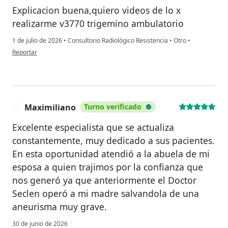
Explicacion buena,quiero videos de lo x
realizarme v3770 trigemino ambulatorio
1 de julio de 2026
•
Consultorio Radiológico Resistencia
•
Otro
•
en opinión del usuario Carmen sotelo
Reportar
Maximiliano
Turno verificado
M
Excelente especialista que se actualiza
constantemente, muy dedicado a sus pacientes.
En esta oportunidad atendió a la abuela de mi
esposa a quien trajimos por la confianza que
nos generó ya que anteriormente el Doctor
Seclen operó a mi madre salvandola de una
aneurisma muy grave.
30 de junio de 2026