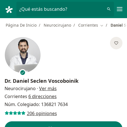
Men
¿Qué estás buscando?
Página De Inicio
Neurocirujano
Corrientes
Daniel S
Cambiar de c
Dr.
Daniel Seclen Voscoboinik
sobre las especializaciones
Neurocirujano
·
Ver más
Corrientes
6 direcciones
Núm. Colegiado: 136821 7634
206 opiniones