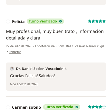
Felicia
Turno verificado
F
Muy profesional, muy buen trato , información
detallada y clara
22 de julio de 2026
•
EndoMedicina
•
Consultas sucesivas Neurocirugía
en opinión del usuario Felicia
•
Reportar
Dr. Daniel Seclen Voscoboinik
Gracias Felicia! Saludos!
6 de agosto de 2026
Carmen sotelo
Turno verificado
C