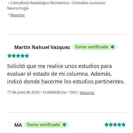
•
Consultorio Radiológico Resistencia
•
Consultas sucesivas
Neurocirugía
en opinión del usuario Maximiliano
•
Reportar
Martin Nahuel Vazquez
Turno verificado
M
Solicitó que me realice unos estudios para
evaluar el estado de mi columna. Además,
indicó donde hacerme los estudios pertinentes.
en opinión del usuario Martin 
17 de junio de 2026
•
EndoMedicina
•
Otro
•
Reportar
MA
Turno verificado
M