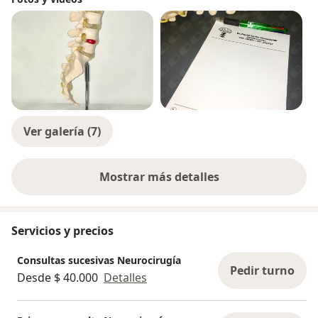
del ámbito nacional e internacional, avalan el
profesionalismo de nuestros tratamientos.
Destacamos como pilares en las consultas y
tratamientos:
✅ Importancia en la Relación Médico - Paciente
✅ Seguimiento de los Pacientes
✅ Flexibilidad en la Reserva de Turnos
Ver galería (7)
Mostrar más detalles
sobre la experiencia
Servicios y precios
Consultas sucesivas Neurocirugía
Pedir turno
Desde $ 40.000
Detalles