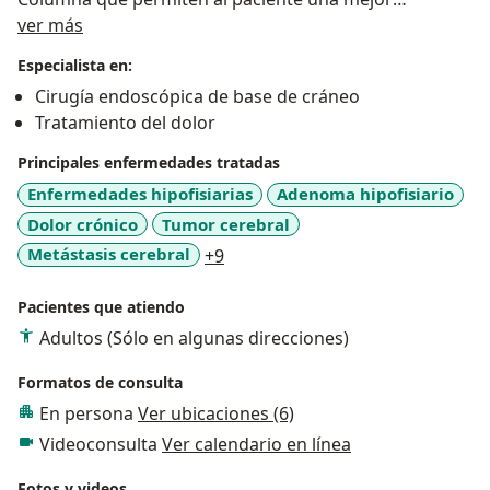
Sobre mí
recuperación postoperatoria con mejor control del
ver más
dolor.
Especialista en:
En cuanto a la patología craneal, se ha especializado
Cirugía endoscópica de base de cráneo
en Cirugía Endoscópica de Hipófisis y Base de Cráneo,
Tratamiento del dolor
técnica que hoy en día se ha desarrollado
ampliamente para el tratamiento quirúrgico de
Principales enfermedades tratadas
Adenomas de Hipófisis, Craneofaringiomas y Tumores
Enfermedades hipofisiarias
Adenoma hipofisiario
Craneales.
Dolor crónico
Tumor cerebral
·
a11y_sr_more_diseases
Metástasis cerebral
+9
El correcto Diagnóstico y Tratamiento del Dolor, tanto
agudo como crónico, resultan fundamentales para el
Pacientes que atiendo
bienestar de los pacientes y sus familias. Es
Adultos (Sólo en algunas direcciones)
importante un Abordaje Multimodal, con el fin de
lograr un mejor tratamiento para las diferentes
Formatos de consulta
patologías.
En persona
Ver ubicaciones (6)
·
Videoconsulta
Ver calendario en línea
La amplia experiencia junto al equipo, y los resultados
obtenidos reflejados en las publicaciones científicas
Fotos y videos