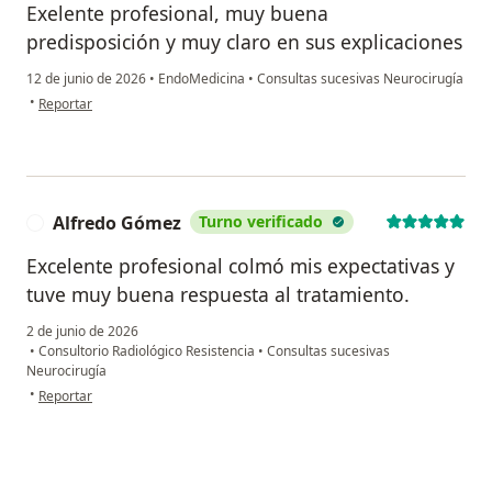
Exelente profesional, muy buena
predisposición y muy claro en sus explicaciones
12 de junio de 2026
•
EndoMedicina
•
Consultas sucesivas Neurocirugía
en opinión del usuario MA
•
Reportar
Alfredo Gómez
Turno verificado
A
Excelente profesional colmó mis expectativas y
tuve muy buena respuesta al tratamiento.
2 de junio de 2026
•
Consultorio Radiológico Resistencia
•
Consultas sucesivas
Neurocirugía
en opinión del usuario Alfredo Gómez
•
Reportar