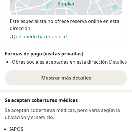
Ampliar
se abre en una nueva pestañ
Disponibilidad
Este especialista no ofrece reserva online en esta
dirección
¿Qué puedo hacer ahora?
Formas de pago (visitas privadas)
Obras sociales aceptadas en esta dirección
Detalles
Mostrar más detalles
sobre la dirección
Se aceptan coberturas médicas
Se aceptan coberturas médicas, pero varía según la
ubicación y el servicio.
IAPOS