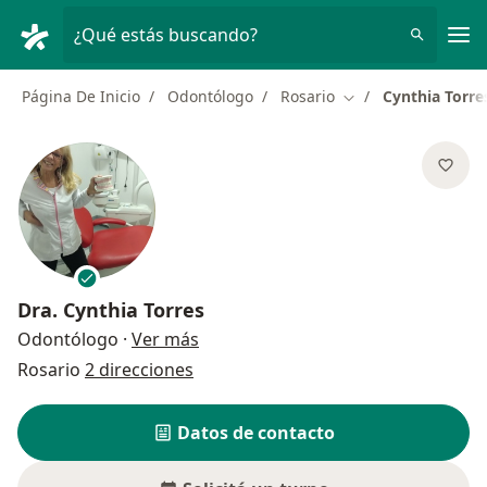
Men
¿Qué estás buscando?
Página De Inicio
Odontólogo
Rosario
Cynthia Torre
Cambiar de ciudad
Dra.
Cynthia Torres
sobre las especializaciones
Odontólogo
·
Ver más
Rosario
2 direcciones
Datos de contacto