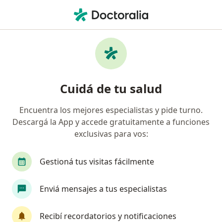
Men
Cirugía Vascular Periférica
Filtros
• 1
Obra social
Mapa
Centros médicos de Cirugía Vascular
Cuidá de tu salud
Periférica
Encuentra los mejores especialistas y pide turno.
Descargá la App y accede gratuitamente a funciones
Elegí la ciudad en la que estás buscando especialista
exclusivas para vos:
Córdoba Capital
Capital Federal
Rosario
Gestioná tus visitas fácilmente
Enviá mensajes a tus especialistas
Recibí recordatorios y notificaciones