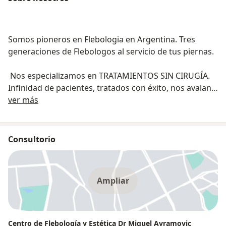
Somos pioneros en Flebologia en Argentina. Tres
generaciones de Flebologos al servicio de tus piernas.
Nos especializamos en TRATAMIENTOS SIN CIRUGÍA.
Infinidad de pacientes, tratados con éxito, nos avalan.
Acerca de nosotros
Para saber mas de nosotros y nuestra trayectoria,
ver más
visita nuestra paginas web:
www.flebologiaweb.com.ar
Consultorio
Ampliar
Centro de Flebología y Estética Dr Miguel Avramovic