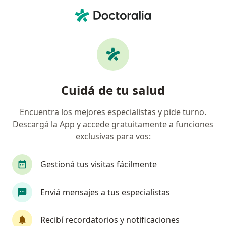
Men
Cirugía Vascular Periférica • Río Cuarto, Córdoba
Filtros
• 1
Obra social
Mapa
Centros médicos de Cirugía Vascular
Cuidá de tu salud
Periférica en Río Cuarto
Encuentra los mejores especialistas y pide turno.
Descargá la App y accede gratuitamente a funciones
¿Cuál es tu obra social?
exclusivas para vos:
Gestioná tus visitas fácilmente
Enviá mensajes a tus especialistas
Recibí recordatorios y notificaciones