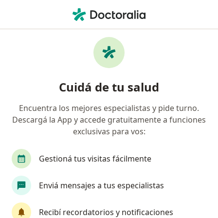
Men
Urología • Río Cuarto, Córdoba
Filtros
• 1
Obra social
Mapa
Centros médicos de Urología en Río Cuarto
Cuidá de tu salud
Encuentra los mejores especialistas y pide turno.
¿Cuál es tu obra social?
Descargá la App y accede gratuitamente a funciones
exclusivas para vos:
Gestioná tus visitas fácilmente
Enviá mensajes a tus especialistas
Recibí recordatorios y notificaciones
Clínica Regional del Sud