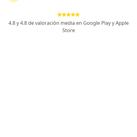
·
Ver más
Urología, Cardiología, Cirugía general
AV ITALIA 1226, Río Cuarto
•
Mapa
4.8 y 4.8 de valoración media en Google Play y Apple
Ningún profesional de este centro tiene turnos disponibles
Store
Mostrar perfil
Instituto Privado de Neonatología y
Pediatría
·
Ver más
Urología, Cirugía general, Clínica médica
AV ITALIA 1384, Río Cuarto
•
Mapa