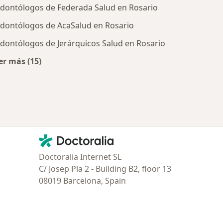
dontólogos de Federada Salud en Rosario
dontólogos de AcaSalud en Rosario
dontólogos de Jerárquicos Salud en Rosario
er más (15)
tratadas
Más en esta categoría: Obras sociales más populare
Contacto
Doctoralia - Página de inicio
Doctoralia Internet SL
C/ Josep Pla 2 - Building B2, floor 13
08019 Barcelona, Spain