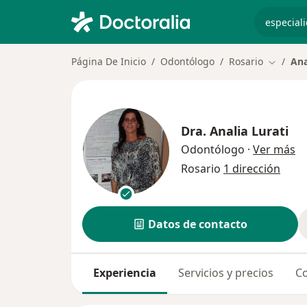
especiali
Página De Inicio
Odontólogo
Rosario
Ana
Cambiar
Dra.
Analia Lurati
so
Odontólogo
·
Ver más
Rosario
1 dirección
Datos de contacto
Experiencia
Servicios y precios
Co