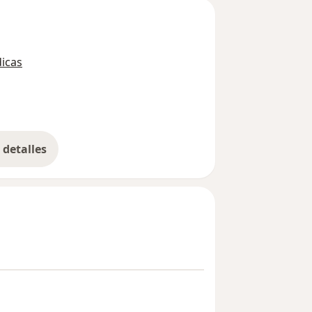
icas
detalles
bre la experiencia