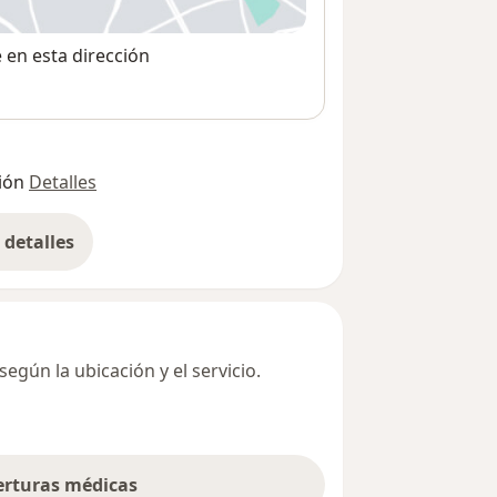
 abre en una nueva pestaña
e en esta dirección
ión
Detalles
detalles
bre la dirección
egún la ubicación y el servicio.
berturas médicas