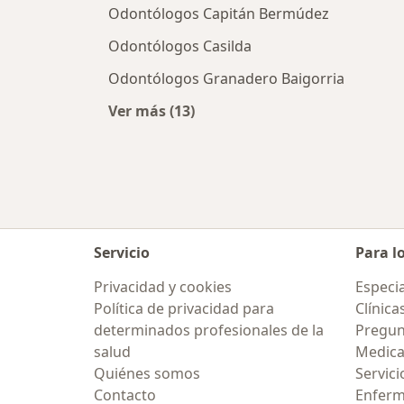
Odontólogos Capitán Bermúdez
Odontólogos Casilda
Odontólogos Granadero Baigorria
Ver más (13)
Más en esta categoría: Ciudades ce
Servicio
Para l
Privacidad y cookies
Especia
Política de privacidad para
Clínica
determinados profesionales de la
Pregunt
salud
Medic
Quiénes somos
Servici
Contacto
Enfer