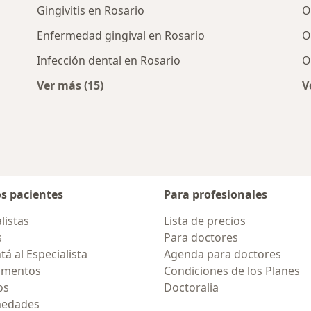
Gingivitis en Rosario
O
Enfermedad gingival en Rosario
O
Infección dental en Rosario
O
Ver más (15)
V
rcanas a Rosario
Más en esta categoría: Enfermedades más 
os pacientes
Para profesionales
listas
Lista de precios
s
Para doctores
á al Especialista
Agenda para doctores
amentos
Condiciones de los Planes
os
Doctoralia
medades