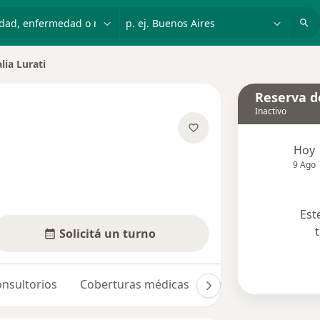
dad, enfermedad o nombre
p. ej. Buenos Aires
lia Lurati
 de ciudad
Reserva de
Inactivo
Hoy
bre las especializaciones
9 Ago
Est
Solicitá un turno
nsultorios
Coberturas médicas
Opiniones