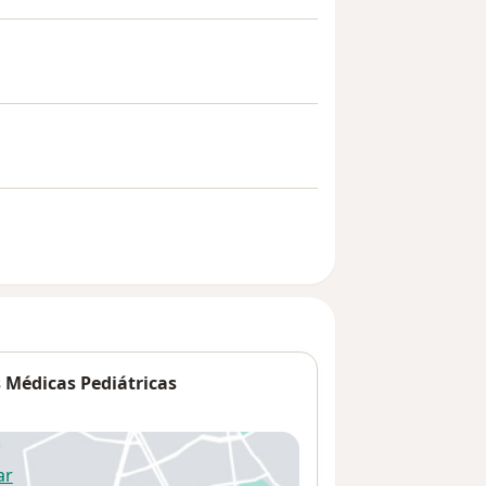
 Médicas Pediátricas
ar