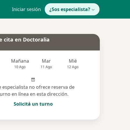
Iniciar sesión
¿Sos especialista?
 cita en Doctoralia
Mañana
Mar
Mié
Jue
Vie
10 Ago
11 Ago
12 Ago
13 Ago
14 Ag
e especialista no ofrece reserva de
turno en línea en esta dirección.
Solicitá un turno