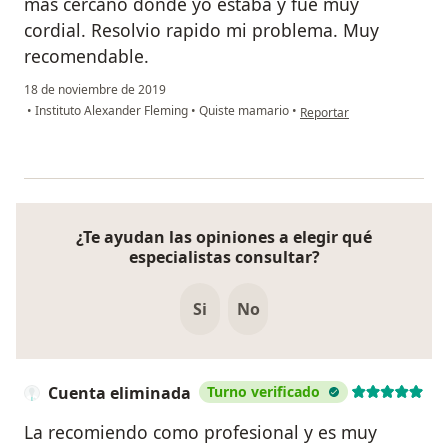
mas cercano donde yo estaba y fue muy
cordial. Resolvio rapido mi problema. Muy
recomendable.
18 de noviembre de 2019
en opinión del usuario Mar
•
Instituto Alexander Fleming
•
Quiste mamario
•
Reportar
¿Te ayudan las opiniones a elegir qué
especialistas consultar?
Si
No
Cuenta eliminada
Turno verificado
La recomiendo como profesional y es muy