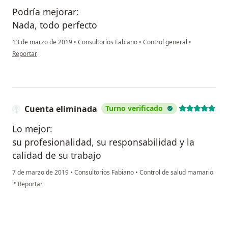
Podría mejorar:
Nada, todo perfecto
13 de marzo de 2019
•
Consultorios Fabiano
•
Control general
•
en opinión del usuario paciente
Reportar
Cuenta eliminada
Turno verificado
Lo mejor:
su profesionalidad, su responsabilidad y la
calidad de su trabajo
7 de marzo de 2019
•
Consultorios Fabiano
•
Control de salud mamario
en opinión del usuario Cuenta eliminada
•
Reportar