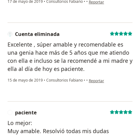
en opinión del usuario Cuent
17 de mayo de 2019
•
Consultorios Fabiano
•
•
Reportar
Cuenta eliminada
Excelente , súper amable y recomendable es
una genia hace más de 5 años que me atiendo
con ella e incluso se la recomendé a mi madre y
ella al día de hoy es paciente.
en opinión del usuario Cuent
15 de mayo de 2019
•
Consultorios Fabiano
•
•
Reportar
paciente
P
Lo mejor:
Muy amable. Resolvió todas mis dudas