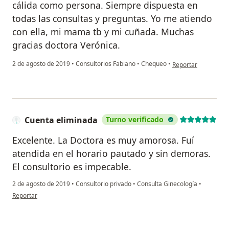
cálida como persona. Siempre dispuesta en
todas las consultas y preguntas. Yo me atiendo
con ella, mi mama tb y mi cuñada. Muchas
gracias doctora Verónica.
en opinión del usua
2 de agosto de 2019
•
Consultorios Fabiano
•
Chequeo
•
Reportar
Cuenta eliminada
Turno verificado
Excelente. La Doctora es muy amorosa. Fuí
atendida en el horario pautado y sin demoras.
El consultorio es impecable.
2 de agosto de 2019
•
Consultorio privado
•
Consulta Ginecología
•
en opinión del usuario Cuenta eliminada
Reportar