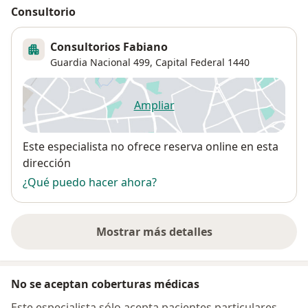
Consultorio
Consultorios Fabiano
Guardia Nacional 499,
Capital Federal
1440
Ampliar
se abre en una nueva pestañ
Disponibilidad
Este especialista no ofrece reserva online en esta
dirección
¿Qué puedo hacer ahora?
Mostrar más detalles
sobre la dirección
No se aceptan coberturas médicas
Este especialista sólo acepta pacientes particulares.