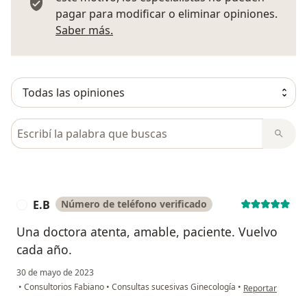
pagar para modificar o eliminar opiniones.
Más información sobre opiniones
Saber más.
Busca en opiniones
E.B
Número de teléfono verificado
E
Una doctora atenta, amable, paciente. Vuelvo
cada año.
30 de mayo de 2023
en opinión del u
•
Consultorios Fabiano
•
Consultas sucesivas Ginecología
•
Reportar