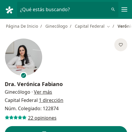
Men
¿Qué estás buscando?
Página De Inicio
Ginecólogo
Capital Federal
Veróni
Cambiar de 
Dra.
Verónica Fabiano
sobre las especializaciones
Ginecólogo
·
Ver más
Capital Federal
1 dirección
Núm. Colegiado: 122874
22 opiniones