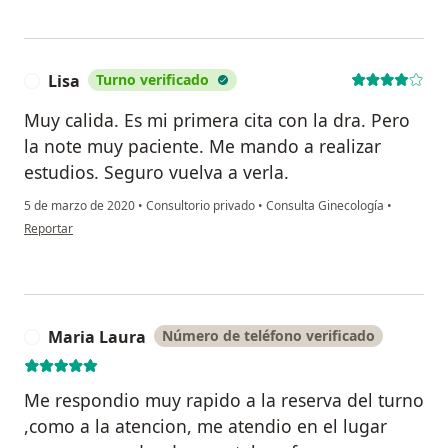
Lisa
Turno verificado
L
Muy calida. Es mi primera cita con la dra. Pero
la note muy paciente. Me mando a realizar
estudios. Seguro vuelva a verla.
5 de marzo de 2020
•
Consultorio privado
•
Consulta Ginecología
•
en opinión del usuario Lisa
Reportar
Maria Laura
Número de teléfono verificado
M
Me respondio muy rapido a la reserva del turno
,como a la atencion, me atendio en el lugar