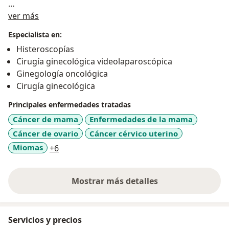
Sobre mí
Residencia en Ginecología y Obstetricia. Hospital
ver más
Naval Pedro Mallo
Especialista en:
Fellow en Mastología. Instituto Alexander Fleming
Histeroscopías
Cirugía ginecológica videolaparoscópica
Ginegología oncológica
Cirugía ginecológica
Principales enfermedades tratadas
Cáncer de mama
Enfermedades de la mama
Cáncer de ovario
Cáncer cérvico uterino
a11y_sr_more_diseases
Miomas
+6
Mostrar más detalles
sobre la experiencia
Servicios y precios