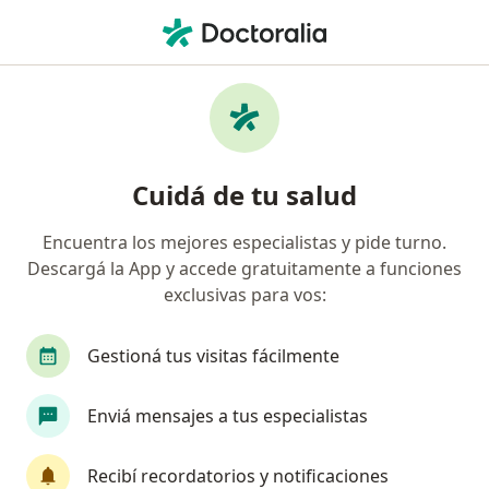
Men
Urólogo • San Miguel de Tucumán, Tucumán
Filtros
Obra social:
Sancor Salud
Urólogos recomendados de Sancor Salud en
Cuidá de tu salud
San Miguel de Tucumán
Encuentra los mejores especialistas y pide turno.
Descargá la App y accede gratuitamente a funciones
exclusivas para vos:
Gestioná tus visitas fácilmente
Enviá mensajes a tus especialistas
Dr. Miguel Basualdo
·
Ver más
Urólogo
Recibí recordatorios y notificaciones
473 opiniones