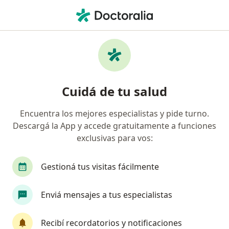
Men
Oftalmólogo • San Miguel de Tucumán, Tucumán
Filtros
Obra social:
Sancor Salud
Oftalmólogos recomendados de Sancor
Cuidá de tu salud
Salud en San Miguel de Tucumán
Encuentra los mejores especialistas y pide turno.
Descargá la App y accede gratuitamente a funciones
exclusivas para vos:
Gestioná tus visitas fácilmente
Enviá mensajes a tus especialistas
Jose Luis Sarsano Domian
Oftalmólogo
Recibí recordatorios y notificaciones