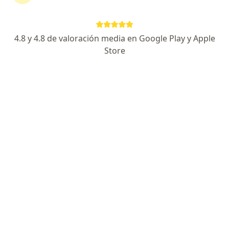
Dirección 1
Dirección 2
Dirección 3
Martín Fierro 350, Yerba Buena
•
Mapa
4.8 y 4.8 de valoración media en Google Play y Apple
Divino Niño - Complejo de Salud Pediátrico
Store
Acepta Sancor Salud
Consultas sucesivas Oftalmología
Precio sin especificar
Este especialista no ofrece reserva de turno en línea en esta dirección.
Solicitá un turno