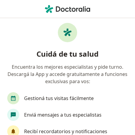
Men
Oftalmólogo • San Juan Capital, San Juan
Filtros
Obra social:
Sancor Salud
Oftalmólogos recomendados de Sancor
Cuidá de tu salud
Salud en San Juan Capital
Encuentra los mejores especialistas y pide turno.
Descargá la App y accede gratuitamente a funciones
exclusivas para vos:
Gestioná tus visitas fácilmente
Enviá mensajes a tus especialistas
Dr. Reinaldo Germán Echavarría
·
Ver más
Oftalmólogo
Recibí recordatorios y notificaciones
76 opiniones