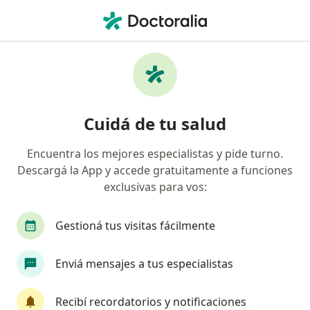
Men
Oftalmólogo • San Juan Capital, San Juan
Filtros
Obra social:
OSECAC
Oftalmólogos recomendados de OSECAC en
Cuidá de tu salud
San Juan Capital
Encuentra los mejores especialistas y pide turno.
Descargá la App y accede gratuitamente a funciones
exclusivas para vos:
Gestioná tus visitas fácilmente
Enviá mensajes a tus especialistas
Dr. Reinaldo Germán Echavarría
·
Ver más
Oftalmólogo
Recibí recordatorios y notificaciones
76 opiniones