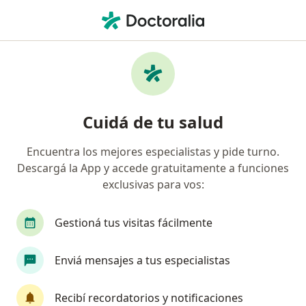
Men
Moscas Volantes • San Juan Capital, San Juan
Filtros
• 1
Obra social
Mapa
Especialistas en Moscas volantes en San
Cuidá de tu salud
Juan Capital
Encuentra los mejores especialistas y pide turno.
Descargá la App y accede gratuitamente a funciones
¿Qué especialidad estás buscando?
exclusivas para vos:
Oftalmólogo
Gestioná tus visitas fácilmente
Enviá mensajes a tus especialistas
Recibí recordatorios y notificaciones